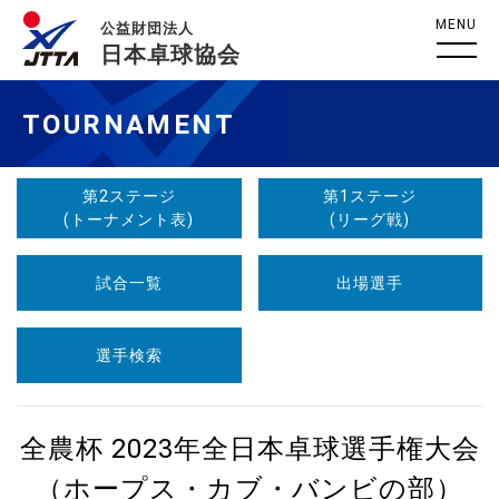
MENU
公益財団法人
日本卓球協会
TOURNAMENT
第2ステージ
第1ステージ
(トーナメント表)
(リーグ戦)
試合一覧
出場選手
選手検索
全農杯 2023年全日本卓球選手権大会
（ホープス・カブ・バンビの部）