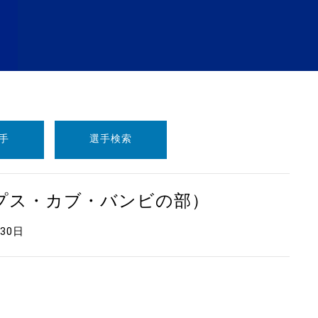
手
選手検索
ープス・カブ・バンビの部）
月30日