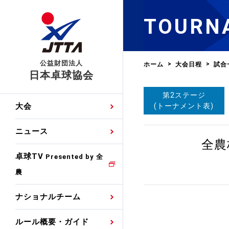
TOURN
公益財団法人
ホーム
大会日程
試合
日本卓球協会
第2ステージ
日程
大会・試合
男子ナショナルチーム
卓球の基本的なルール
協会会員登録
卓球協会のミッション
国際交流届申込みフォ
(トーナメント表)
大会
手・候補
公式記録
日本代表
競技規則
会長あいさつ
国際大会自主参加申請
ニュース
ゼッケンについて
女子ナショナルチーム
全農
手・候補
特集
観戦ガイド
競技者育成事業
役員委員
競技ウエア広告申請
卓球TV
国内ランキング
Presented by 全
農
男子世界ランキング
TV・メディア情報
卓球用語集
審判
沿革・組織図
競技ウエアチーム名申
公式大会優勝記録
ナショナルチーム
女子世界ランキング
お知らせ
スポーツ栄養カルタ
指導者
取り組み・活動
日本卓球ルールのお問
わせ
ルール概要・ガイド
各種選考基準