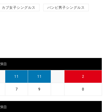
カブ女子シングルス
バンビ男子シングルス
28日
11
11
2
7
9
0
28日