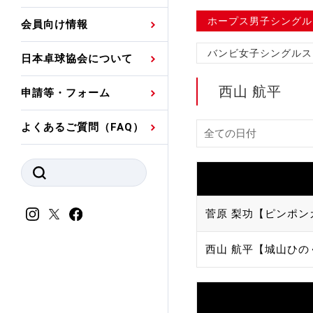
プレスリリース
公認資格者名簿
関連団体代表委員など
審判員ネームプレート
ホープス男子シングル
会員向け情報
強化スタッフ
申込
競技者(パスウェイ)・
公認品一覧
規程・お見舞い制度
バンビ女子シングルス
日本卓球協会について
その他
公認メーカー一覧
ハンドブックデータ
西山 航平
申請等・フォーム
委員会
事業計画・事業報告
よくあるご質問（FAQ）
財務諸表等
指導者養成委員会
JTTAスポーツ団体ガ
競技者育成委員会
ンスコード
スポーツ医・科学委
菅原 梨功【ピンポン
理事会報告
アンチ・ドーピング
西山 航平【城山ひの
スポーツ振興くじ助成
会
等
加盟団体一覧