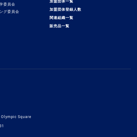
加盟団体一覧
学委員会
加盟団体登録人数
ング委員会
関連組織一覧
販売品一覧
lympic Square
31