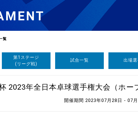
AMENT
一覧
第1ステージ
試合一覧
出場選
選
ーム
(リーグ戦)
選
杯 2023年全日本卓球選手権大会（ホ
開催期間 2023年07月28日 - 07
請
い合