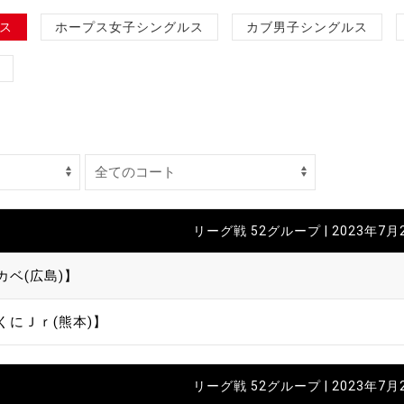
制作
ス
ホープス女子シングルス
カブ男子シングルス
審判
バナ
リーグ戦 52グループ | 2023年7月
員会
カベ(広島)】
委員
くにＪｒ(熊本)】
事業
リーグ戦 52グループ | 2023年7月