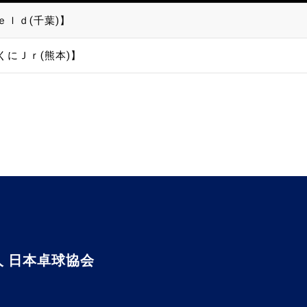
ｅｌｄ(千葉)】
くにＪｒ(熊本)】
 日本卓球協会