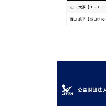
江口 大夢【Ｔ－Ｆｉ
加盟団体登録人数
西山 航平【城山ひの
関連組織一覧
販売品一覧
公益財団法人