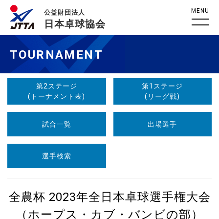
MENU
公益財団法人
日本卓球協会
TOURNAMENT
第2ステージ
第1ステージ
(トーナメント表)
(リーグ戦)
試合一覧
出場選手
選手検索
全農杯 2023年全日本卓球選手権大会
（ホープス・カブ・バンビの部）