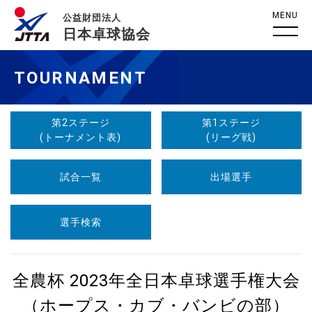
MENU
公益財団法人
日本卓球協会
TOURNAMENT
第2ステージ
第1ステージ
(トーナメント表)
(リーグ戦)
試合一覧
出場選手
選手検索
全農杯 2023年全日本卓球選手権大会
（ホープス・カブ・バンビの部）