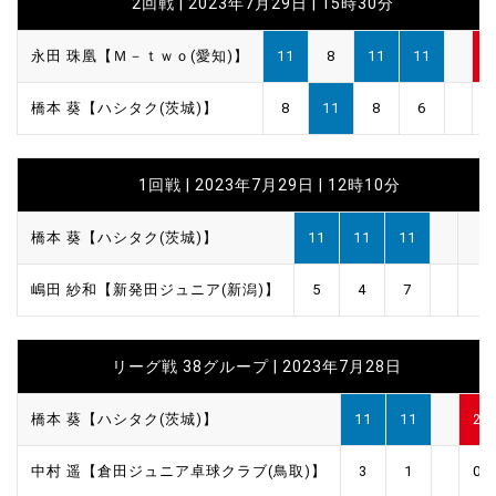
2回戦 | 2023年7月29日 | 15時30分
永田 珠凰【Ｍ－ｔｗｏ(愛知)】
11
8
11
11
3
橋本 葵【ハシタク(茨城)】
8
11
8
6
1
1回戦 | 2023年7月29日 | 12時10分
橋本 葵【ハシタク(茨城)】
11
11
11
嶋田 紗和【新発田ジュニア(新潟)】
5
4
7
リーグ戦 38グループ | 2023年7月28日
橋本 葵【ハシタク(茨城)】
11
11
2
中村 遥【倉田ジュニア卓球クラブ(鳥取)】
3
1
0