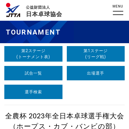
MENU
公益財団法人
日本卓球協会
TOURNAMENT
第2ステージ
第1ステージ
(トーナメント表)
(リーグ戦)
試合一覧
出場選手
選手検索
全農杯 2023年全日本卓球選手権大会
（ホープス・カブ・バンビの部）