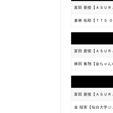
富田 亜惺【ＡＳＵＲ
加盟団体登録人数
倉林 祐助【ＴＴＳ Ｏ
関連組織一覧
販売品一覧
富田 亜惺【ＡＳＵＲ
林田 奏翔【金ちゃん
富田 亜惺【ＡＳＵＲ
金 稲実【仙台大学ジ