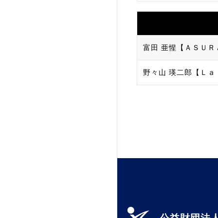
富田 亜惺【ＡＳＵＲ
野々山 瑛二郎【Ｌａ．