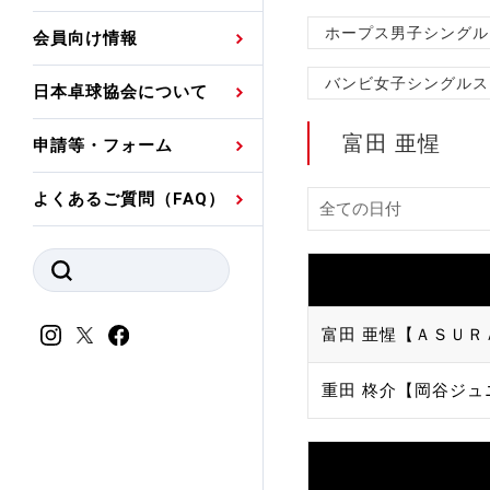
プレスリリース
公認資格者名簿
関連団体代表委員など
審判員ネームプレート
ホープス男子シングル
会員向け情報
強化スタッフ
申込
競技者(パスウェイ)・
公認品一覧
規程・お見舞い制度
バンビ女子シングルス
日本卓球協会について
その他
公認メーカー一覧
ハンドブックデータ
富田 亜惺
申請等・フォーム
委員会
事業計画・事業報告
よくあるご質問（FAQ）
財務諸表等
指導者養成委員会
JTTAスポーツ団体ガ
競技者育成委員会
ンスコード
スポーツ医・科学委
富田 亜惺【ＡＳＵＲ
理事会報告
アンチ・ドーピング
重田 柊介【岡谷ジュ
スポーツ振興くじ助成
会
等
加盟団体一覧