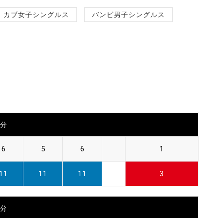
カブ女子シングルス
バンビ男子シングルス
0分
6
5
6
1
11
11
11
3
0分