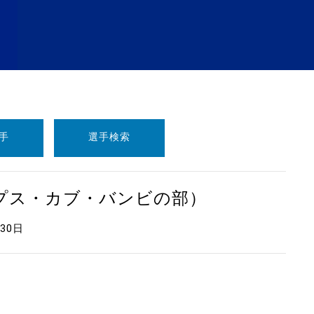
手
選手検索
ープス・カブ・バンビの部）
月30日