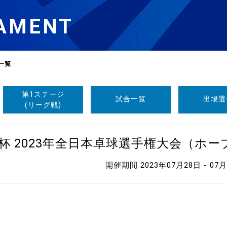
AMENT
一覧
第1ステージ
試合一覧
出場選
選
ーム
(リーグ戦)
選
杯 2023年全日本卓球選手権大会（ホ
開催期間 2023年07月28日 - 07
請
い合