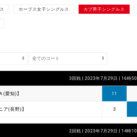
制作
ス
ホープス女子シングルス
カブ男子シングルス
審判
バナ
3回戦 | 2023年7月29日 | 16時5
員会
Ａ(愛知)】
11
委員
ニア(長野)】
3
事業
2回戦 | 2023年7月29日 | 14時1