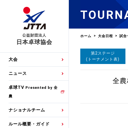
TOURN
公益財団法人
ホーム
大会日程
試合
日本卓球協会
第2ステージ
日程
大会・試合
男子ナショナルチーム
卓球の基本的なルール
協会会員登録
卓球協会のミッション
国際交流届申込みフォ
(トーナメント表)
大会
手・候補
公式記録
日本代表
競技規則
会長あいさつ
国際大会自主参加申請
ニュース
ゼッケンについて
女子ナショナルチーム
全農
手・候補
特集
観戦ガイド
競技者育成事業
役員委員
競技ウエア広告申請
卓球TV
国内ランキング
Presented by 全
農
男子世界ランキング
TV・メディア情報
卓球用語集
審判
沿革・組織図
競技ウエアチーム名申
公式大会優勝記録
ナショナルチーム
女子世界ランキング
お知らせ
スポーツ栄養カルタ
指導者
取り組み・活動
日本卓球ルールのお問
わせ
ルール概要・ガイド
各種選考基準