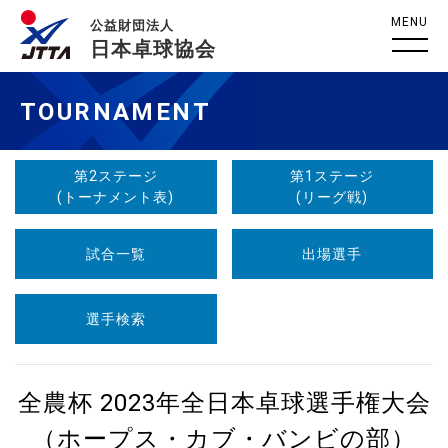
MENU
公益財団法人
日本卓球協会
TOURNAMENT
第2ステージ
第1ステージ
(トーナメント表)
(リーグ戦)
試合一覧
出場選手
選手検索
全農杯 2023年全日本卓球選手権大会
（ホープス・カブ・バンビの部）