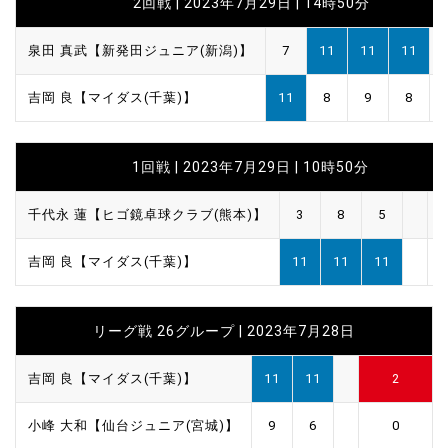
2回戦 | 2023年7月29日 | 14時50分
泉田 真武【新発田ジュニア(新潟)】
7
11
11
11
吉岡 良【マイダス(千葉)】
11
8
9
8
1回戦 | 2023年7月29日 | 10時50分
千代永 蓮【ヒゴ鏡卓球クラブ(熊本)】
3
8
5
吉岡 良【マイダス(千葉)】
11
11
11
リーグ戦 26グループ | 2023年7月28日
吉岡 良【マイダス(千葉)】
11
11
2
小峰 大和【仙台ジュニア(宮城)】
9
6
0