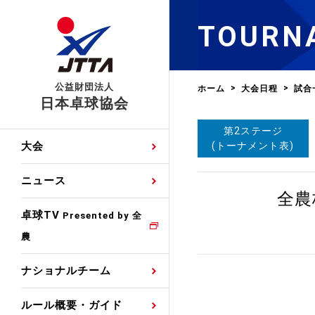
TOURN
公益財団法人
ホーム
大会日程
試合
日本卓球協会
第2ステージ
日程
大会・試合
男子ナショナルチーム
卓球の基本的なルール
協会会員登録
卓球協会のミッション
国際交流届申込みフォ
(トーナメント表)
大会
手・候補
公式記録
日本代表
競技規則
会長あいさつ
国際大会自主参加申請
ニュース
ゼッケンについて
女子ナショナルチーム
全農
手・候補
特集
観戦ガイド
競技者育成事業
役員委員
競技ウエア広告申請
卓球TV
国内ランキング
Presented by 全
農
男子世界ランキング
TV・メディア情報
卓球用語集
審判
沿革・組織図
競技ウエアチーム名申
公式大会優勝記録
ナショナルチーム
女子世界ランキング
お知らせ
スポーツ栄養カルタ
指導者
取り組み・活動
日本卓球ルールのお問
わせ
ルール概要・ガイド
各種選考基準