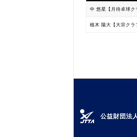
中 悠星【月待卓球ク
加盟団体登録人数
植木 陽大【大宗クラ
関連組織一覧
販売品一覧
公益財団法人