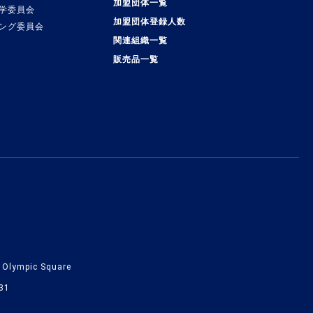
加盟団体一覧
学委員会
加盟団体登録人数
ング委員会
関連組織一覧
販売品一覧
lympic Square
31