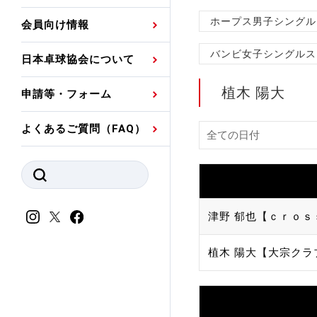
プレスリリース
公認資格者名簿
関連団体代表委員など
審判員ネームプレート
ホープス男子シングル
会員向け情報
強化スタッフ
申込
競技者(パスウェイ)・
公認品一覧
規程・お見舞い制度
バンビ女子シングルス
日本卓球協会について
その他
公認メーカー一覧
ハンドブックデータ
植木 陽大
申請等・フォーム
委員会
事業計画・事業報告
よくあるご質問（FAQ）
財務諸表等
指導者養成委員会
JTTAスポーツ団体ガ
競技者育成委員会
ンスコード
スポーツ医・科学委
津野 郁也【ｃｒｏｓ
理事会報告
アンチ・ドーピング
植木 陽大【大宗クラ
スポーツ振興くじ助成
会
等
加盟団体一覧