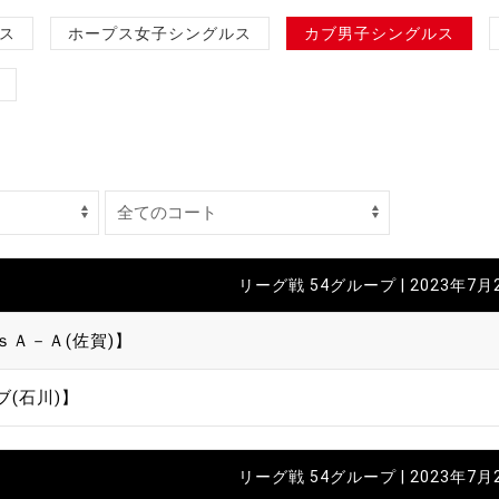
制作
ス
ホープス女子シングルス
カブ男子シングルス
審判
バナ
リーグ戦 54グループ | 2023年7月
員会
ｓＡ－Ａ(佐賀)】
委員
ブ(石川)】
事業
リーグ戦 54グループ | 2023年7月