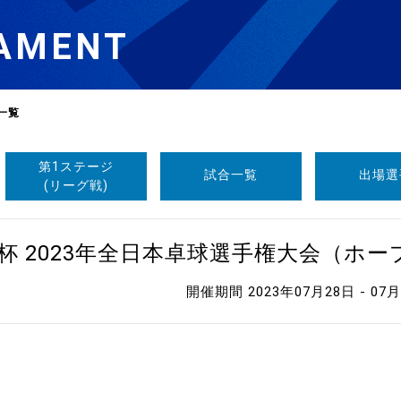
AMENT
一覧
第1ステージ
試合一覧
出場選
選
ーム
(リーグ戦)
選
杯 2023年全日本卓球選手権大会（ホ
開催期間 2023年07月28日 - 07
請
い合