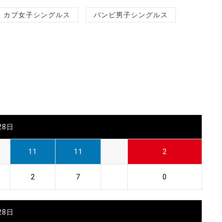
カブ女子シングルス
バンビ男子シングルス
28日
11
11
2
2
7
0
28日