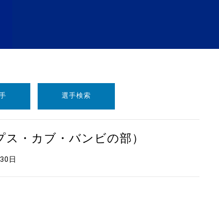
手
選手検索
ープス・カブ・バンビの部）
月30日