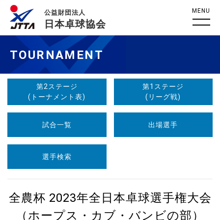
MENU
公益財団法人
日本卓球協会
TOURNAMENT
第2ステージ
第1ステージ
(トーナメント表)
(リーグ戦)
試合一覧
出場選手
選手検索
全農杯 2023年全日本卓球選手権大会
（ホープス・カブ・バンビの部）