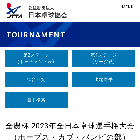
MENU
公益財団法人
日本卓球協会
TOURNAMENT
第2ステージ
第1ステージ
(トーナメント表)
(リーグ戦)
試合一覧
出場選手
選手検索
全農杯 2023年全日本卓球選手権大会
（ホープス・カブ・バンビの部）