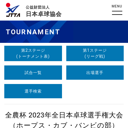
MENU
公益財団法人
日本卓球協会
TOURNAMENT
第2ステージ
第1ステージ
(トーナメント表)
(リーグ戦)
試合一覧
出場選手
選手検索
全農杯 2023年全日本卓球選手権大会
（ホープス・カブ・バンビの部）