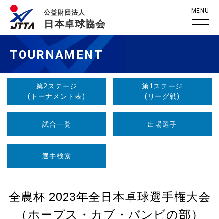
MENU
公益財団法人
日本卓球協会
TOURNAMENT
第2ステージ
第1ステージ
(トーナメント表)
(リーグ戦)
試合一覧
出場選手
選手検索
全農杯 2023年全日本卓球選手権大会
（ホープス・カブ・バンビの部）