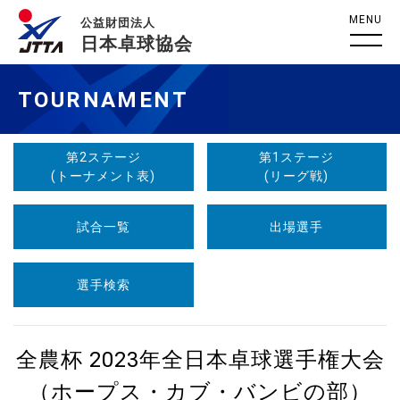
MENU
公益財団法人
日本卓球協会
TOURNAMENT
第2ステージ
第1ステージ
(トーナメント表)
(リーグ戦)
試合一覧
出場選手
選手検索
全農杯 2023年全日本卓球選手権大会
（ホープス・カブ・バンビの部）