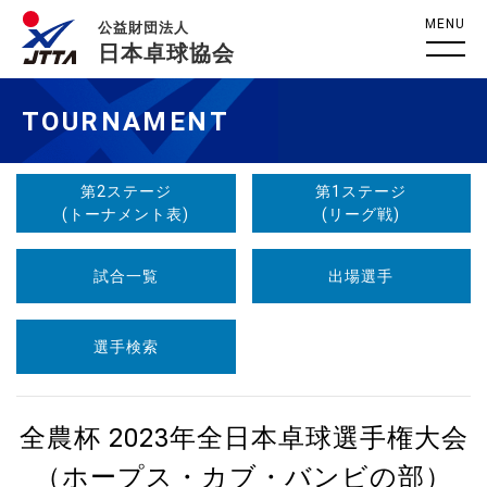
MENU
公益財団法人
日本卓球協会
TOURNAMENT
第2ステージ
第1ステージ
(トーナメント表)
(リーグ戦)
試合一覧
出場選手
選手検索
全農杯 2023年全日本卓球選手権大会
（ホープス・カブ・バンビの部）