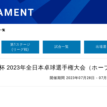
AMENT
一覧
第1ステージ
試合一覧
出場選
選
ーム
(リーグ戦)
選
杯 2023年全日本卓球選手権大会（ホ
開催期間 2023年07月28日 - 07
請
い合