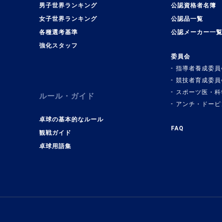
男子世界ランキング
公認資格者名簿
女子世界ランキング
公認品一覧
各種選考基準
公認メーカー一
強化スタッフ
委員会
指導者養成委員
競技者育成委員
スポーツ医・科
ルール・ガイド
アンチ・ドーピ
卓球の基本的なルール
FAQ
観戦ガイド
卓球用語集