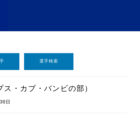
手
選手検索
ープス・カブ・バンビの部）
月30日