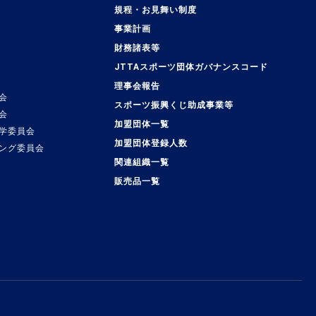
規程・お見舞い制度
事業計画
覧
財務諸表等
JTTAスポーツ団体ガバナンスコード
理事会報告
会
スポーツ振興くじ助成事業等
会
加盟団体一覧
学委員会
加盟団体登録人数
ング委員会
関連組織一覧
販売品一覧