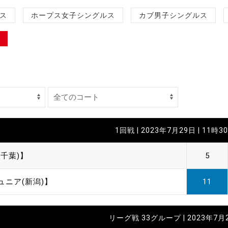
制作
ス
ホープス女子シングルス
カブ男子シングルス
審判
バナ
1回戦 | 2023年7月29日 | 11時3
員会
千葉)】
5
委員
ュニア(新潟)】
11
事業
リーグ戦 33グループ | 2023年7月