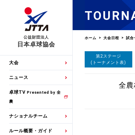
TOURN
公益財団法人
ホーム
大会日程
試合
日本卓球協会
第2ステージ
日程
大会・試合
男子ナショナルチーム
卓球の基本的なルール
協会会員登録
卓球協会のミッション
国際交流届申込みフォ
(トーナメント表)
大会
手・候補
公式記録
日本代表
競技規則
会長あいさつ
国際大会自主参加申請
ニュース
ゼッケンについて
女子ナショナルチーム
全農
手・候補
特集
観戦ガイド
競技者育成事業
役員委員
競技ウエア広告申請
卓球TV
国内ランキング
Presented by 全
農
男子世界ランキング
TV・メディア情報
卓球用語集
審判
沿革・組織図
競技ウエアチーム名申
公式大会優勝記録
ナショナルチーム
女子世界ランキング
お知らせ
スポーツ栄養カルタ
指導者
取り組み・活動
日本卓球ルールのお問
わせ
ルール概要・ガイド
各種選考基準