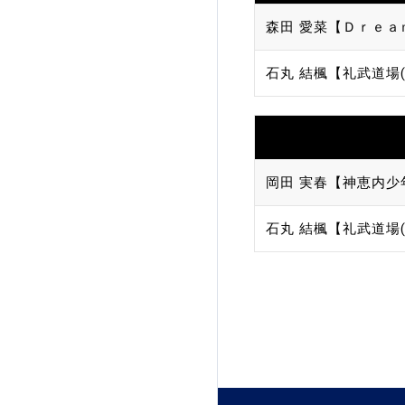
森田 愛菜【Ｄｒｅａ
加盟団体登録人数
石丸 結楓【礼武道場(
関連組織一覧
販売品一覧
岡田 実春【神恵内少
石丸 結楓【礼武道場(