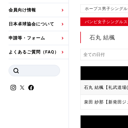
プレスリリース
公認資格者名簿
関連団体代表委員など
審判員ネームプレート
ホープス男子シングル
会員向け情報
強化スタッフ
申込
競技者(パスウェイ)・
公認品一覧
規程・お見舞い制度
バンビ女子シングルス
日本卓球協会について
その他
公認メーカー一覧
ハンドブックデータ
石丸 結楓
申請等・フォーム
委員会
事業計画・事業報告
よくあるご質問（FAQ）
財務諸表等
指導者養成委員会
JTTAスポーツ団体ガ
競技者育成委員会
ンスコード
スポーツ医・科学委
石丸 結楓【礼武道場(
理事会報告
アンチ・ドーピング
泉田 紗那【新発田ジ
スポーツ振興くじ助成
会
等
加盟団体一覧