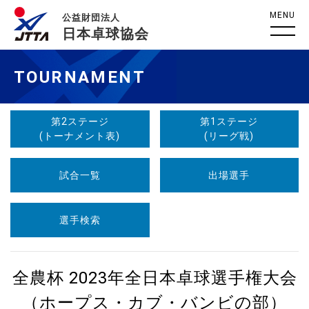
MENU
公益財団法人
日本卓球協会
TOURNAMENT
第2ステージ
第1ステージ
(トーナメント表)
(リーグ戦)
試合一覧
出場選手
選手検索
全農杯 2023年全日本卓球選手権大会
（ホープス・カブ・バンビの部）