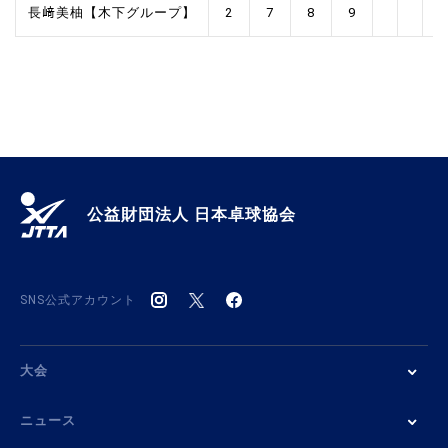
長﨑美柚【木下グループ】
2
7
8
9
公益財団法人 日本卓球協会
SNS公式アカウント
大会
ニュース