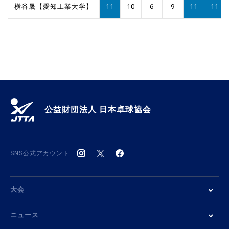
横谷晟【愛知工業大学】
11
10
6
9
11
11
公益財団法人 日本卓球協会
SNS公式アカウント
大会
ニュース