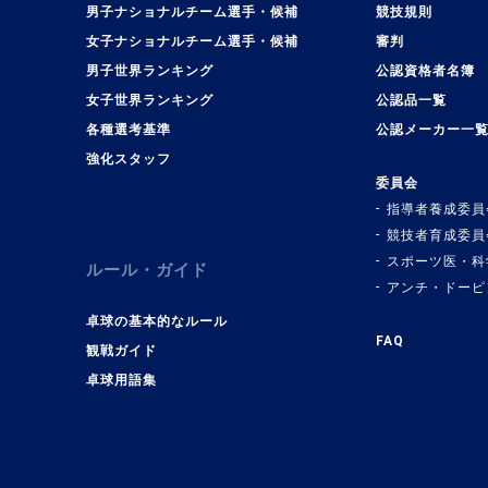
男子ナショナルチーム選手・候補
競技規則
女子ナショナルチーム選手・候補
審判
男子世界ランキング
公認資格者名簿
女子世界ランキング
公認品一覧
各種選考基準
公認メーカー一
強化スタッフ
委員会
指導者養成委員
競技者育成委員
スポーツ医・科
ルール・ガイド
アンチ・ドーピ
卓球の基本的なルール
FAQ
観戦ガイド
卓球用語集