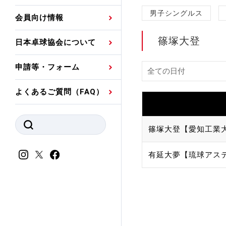
プレスリリース
公認資格者名簿
関連団体代表委員など
審判員ネームプレート
男子シングルス
会員向け情報
強化スタッフ
申込
競技者(パスウェイ)・
公認品一覧
規程・お見舞い制度
篠塚大登
日本卓球協会について
その他
公認メーカー一覧
ハンドブックデータ
申請等・フォーム
委員会
事業計画・事業報告
よくあるご質問（FAQ）
財務諸表等
指導者養成委員会
JTTAスポーツ団体ガ
競技者育成委員会
篠塚大登【愛知工業
ンスコード
スポーツ医・科学委
有延大夢【琉球アス
理事会報告
アンチ・ドーピング
スポーツ振興くじ助成
会
等
加盟団体一覧