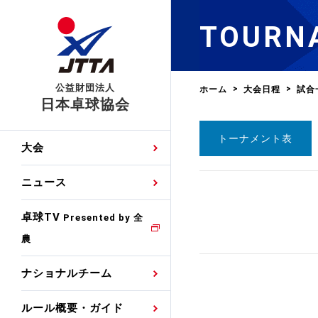
TOURN
公益財団法人
ホーム
大会日程
試合
日本卓球協会
トーナメント表
日程
大会・試合
男子ナショナルチーム
卓球の基本的なルール
協会会員登録
卓球協会のミッション
国際交流届申込みフォ
大会
手・候補
公式記録
日本代表
競技規則
会長あいさつ
国際大会自主参加申請
ニュース
ゼッケンについて
女子ナショナルチーム
手・候補
特集
観戦ガイド
競技者育成事業
役員委員
競技ウエア広告申請
卓球TV
国内ランキング
Presented by 全
農
男子世界ランキング
TV・メディア情報
卓球用語集
審判
沿革・組織図
競技ウエアチーム名申
公式大会優勝記録
ナショナルチーム
女子世界ランキング
お知らせ
スポーツ栄養カルタ
指導者
取り組み・活動
日本卓球ルールのお問
わせ
ルール概要・ガイド
各種選考基準