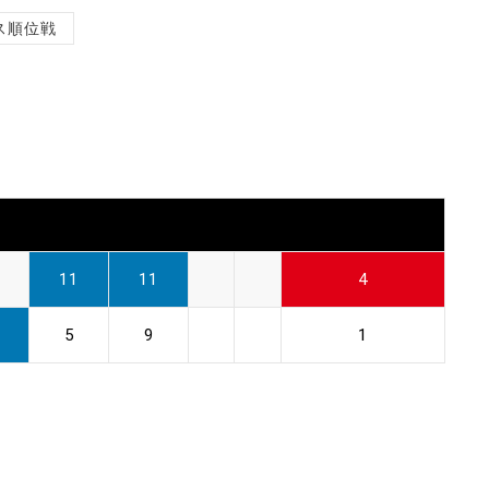
ス順位戦
11
11
4
5
9
1