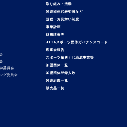
取り組み・活動
関連団体代表委員など
規程・お見舞い制度
事業計画
覧
財務諸表等
JTTAスポーツ団体ガバナンスコード
理事会報告
会
スポーツ振興くじ助成事業等
会
加盟団体一覧
学委員会
加盟団体登録人数
ング委員会
関連組織一覧
販売品一覧