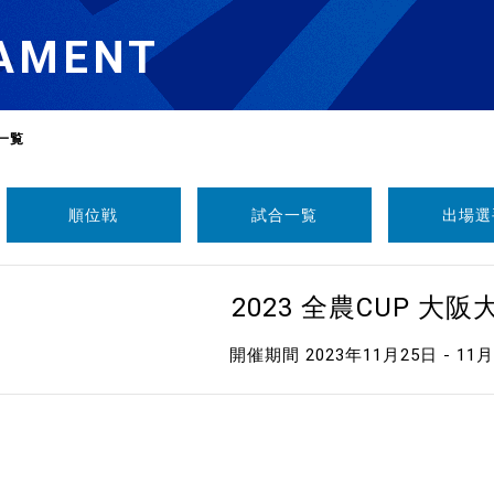
AMENT
一覧
順位戦
試合一覧
出場選
選
ーム
2023 全農CUP 大阪
選
開催期間 2023年11月25日 - 11
請
い合