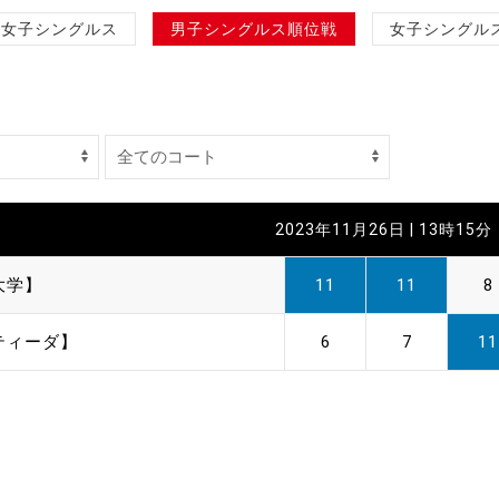
制作
女子シングルス
男子シングルス順位戦
女子シングル
審判
2023年11月26日 | 13時15分
バナ
大学】
11
11
8
員会
ティーダ】
6
7
11
委員
事業