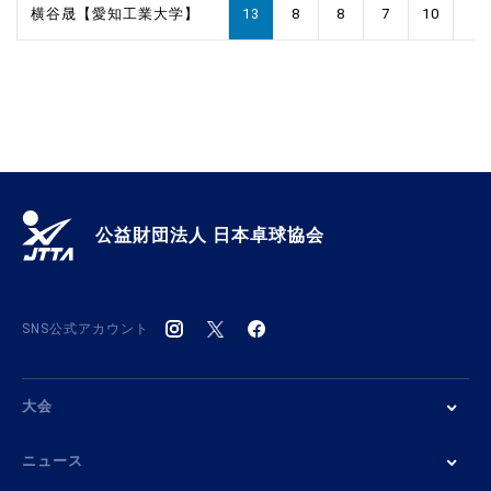
横谷晟【愛知工業大学】
13
8
8
7
10
公益財団法人 日本卓球協会
SNS公式アカウント
大会
ニュース