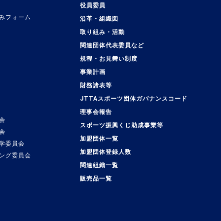
役員委員
みフォーム
沿革・組織図
取り組み・活動
関連団体代表委員など
規程・お見舞い制度
事業計画
覧
財務諸表等
JTTAスポーツ団体ガバナンスコード
理事会報告
会
スポーツ振興くじ助成事業等
会
加盟団体一覧
学委員会
加盟団体登録人数
ング委員会
関連組織一覧
販売品一覧