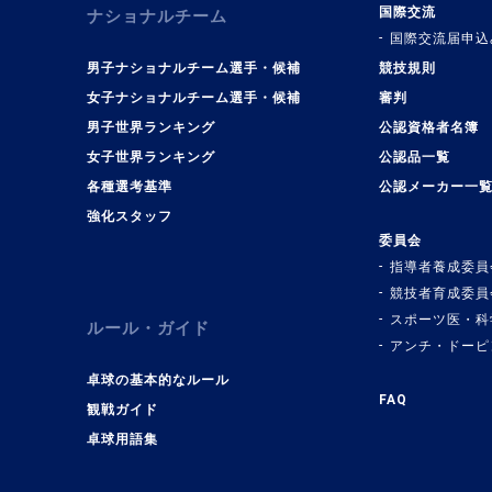
国際交流
ナショナルチーム
国際交流届申込
男子ナショナルチーム選手・候補
競技規則
女子ナショナルチーム選手・候補
審判
男子世界ランキング
公認資格者名簿
女子世界ランキング
公認品一覧
各種選考基準
公認メーカー一
強化スタッフ
委員会
指導者養成委員
競技者育成委員
スポーツ医・科
ルール・ガイド
アンチ・ドーピ
卓球の基本的なルール
FAQ
観戦ガイド
卓球用語集