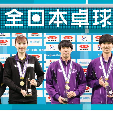
選
ーム
選
請
い合