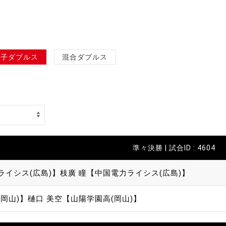
女子ダブルス
混合ダブルス
準々決勝 | 試合ID : 4604
ライシス(広島)】
枝廣 瞳【中国電力ライシス(広島)】
岡山)】
樋口 美空【山陽学園高(岡山)】