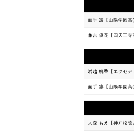
面手 凛【山陽学園高(
兼吉 優花【四天王寺
岩越 帆香【エクセデ
面手 凛【山陽学園高(
大森 もえ【神戸松蔭