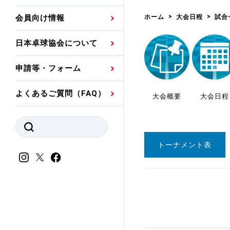
プレスリリース
公認資格者名簿
関連団体代表委員など
審判員ネームプレート
ホーム
大会日程
試合
会員向け情報
強化スタッフ
申込
競技者(パスウェイ)・
公認品一覧
規程・お見舞い制度
日本卓球協会について
その他
公認メーカー一覧
ハンドブックデータ
申請等・フォーム
委員会
事業計画・事業報告
よくあるご質問（FAQ）
大会概要
大会日程
財務諸表等
指導者養成委員会
JTTAスポーツ団体ガ
競技者育成委員会
ンスコード
トーナメント表
スポーツ医・科学委
理事会報告
アンチ・ドーピング
スポーツ振興くじ助成
会
等
加盟団体一覧