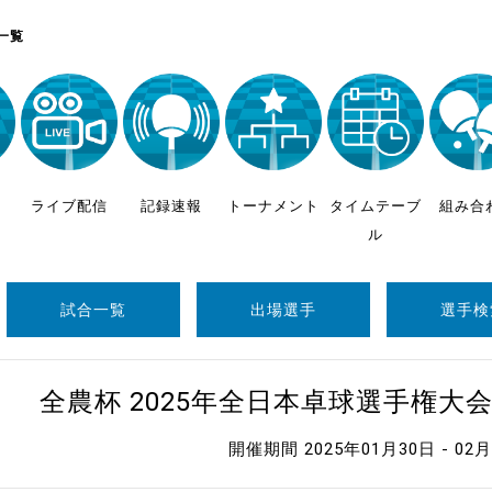
制作
一覧
審判
ライブ配信
記録速報
トーナメント
タイムテーブ
組み合
ル
バナ
試合一覧
出場選手
選手検
員会
委員
全農杯 2025年全日本卓球選手権大
事業
開催期間 2025年01月30日 - 02