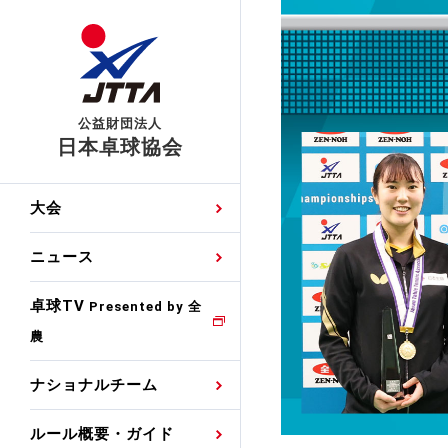
公益財団法人
日本卓球協会
日程
大会・試合
男子ナショナルチーム
卓球の基本的なルール
協会会員登録
卓球協会のミッション
国際交流届申込みフォ
大会
手・候補
公式記録
日本代表
競技規則
会長あいさつ
国際大会自主参加申請
ニュース
ゼッケンについて
女子ナショナルチーム
手・候補
特集
観戦ガイド
競技者育成事業
役員委員
競技ウエア広告申請
卓球TV
国内ランキング
Presented by 全
農
男子世界ランキング
TV・メディア情報
卓球用語集
審判
沿革・組織図
競技ウエアチーム名申
公式大会優勝記録
ナショナルチーム
女子世界ランキング
お知らせ
スポーツ栄養カルタ
指導者
取り組み・活動
日本卓球ルールのお問
わせ
ルール概要・ガイド
各種選考基準