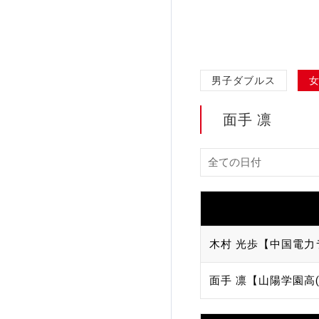
加盟団体登録人数
関連組織一覧
男子ダブルス
販売品一覧
面手 凛
木村 光歩【中国電力
面手 凛【山陽学園高(