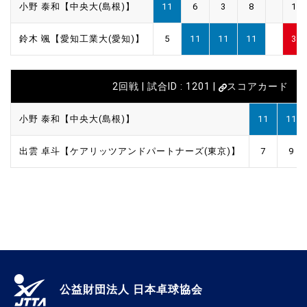
小野 泰和【中央大(島根)】
11
6
3
8
1
鈴木 颯【愛知工業大(愛知)】
5
11
11
11
3
2回戦 | 試合ID : 1201 |
スコアカード
小野 泰和【中央大(島根)】
11
11
出雲 卓斗【ケアリッツアンドパートナーズ(東京)】
7
9
公益財団法人 日本卓球協会