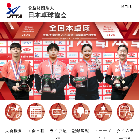
MENU
公益財団法人
日本卓球協会
大会概要
大会日程
ライブ配
記録速報
トーナメ
タイムテ
信
ント
ーブル