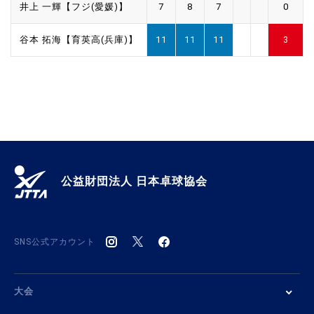
井上 一輝【フジ(愛媛)】
7
8
7
0
谷本 拓海【育英高(兵庫)】
11
11
11
3
公益財団法人 日本卓球協会
SNS公式アカウント
大会