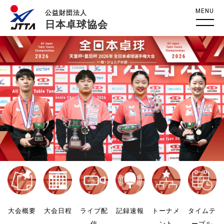
MENU
公益財団法人
日本卓球協会
大会概要
大会日程
ライブ配
記録速報
トーナメ
タイムテ
信
ント
ーブル