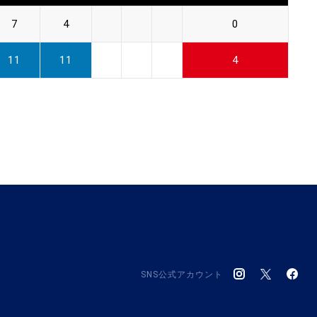
7
4
0
11
11
4
SNS公式アカウント