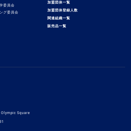
加盟団体一覧
学委員会
加盟団体登録人数
ング委員会
関連組織一覧
販売品一覧
lympic Square
31