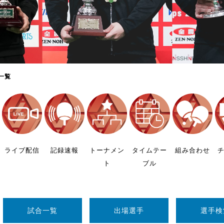
制作
審判
一覧
バナ
員会
ライブ配信
記録速報
トーナメン
タイムテー
組み合わせ
ト
ブル
委員
事業
試合一覧
出場選手
選手検