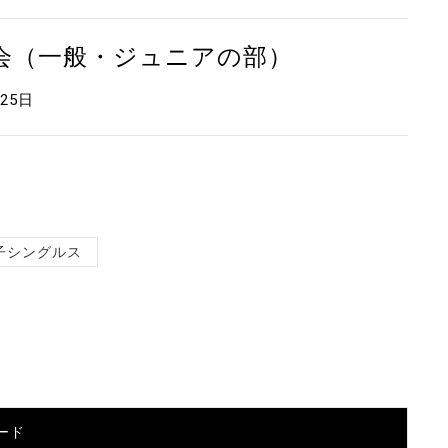
大会（一般・ジュニアの部）
月25日
子シングルス
ード