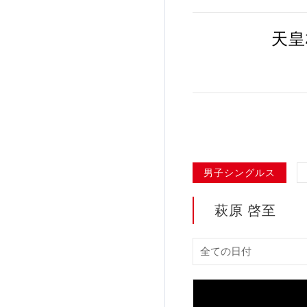
加盟団体登録人数
天皇
関連組織一覧
販売品一覧
男子シングルス
萩原 啓至