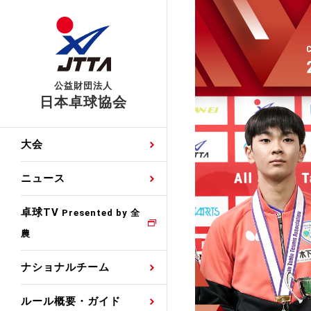
公益財団法人
日本卓球協会
日程
大会・試合
男子ナショナルチーム
卓球の基本的なルール
協会会員登録
卓球協会のミッション
国際交流届申込みフォ
大会
手・候補
公式記録
日本代表
競技規則
会長あいさつ
国際大会自主参加申請
ニュース
ゼッケンについて
女子ナショナルチーム
手・候補
特集
観戦ガイド
競技者育成事業
役員委員
競技ウエア広告申請
卓球TV
国内ランキング
Presented by 全
農
男子世界ランキング
TV・メディア情報
卓球用語集
審判
沿革・組織図
競技ウエアチーム名申
公式大会優勝記録
ナショナルチーム
女子世界ランキング
お知らせ
スポーツ栄養カルタ
指導者
取り組み・活動
日本卓球ルールのお問
わせ
ルール概要・ガイド
各種選考基準