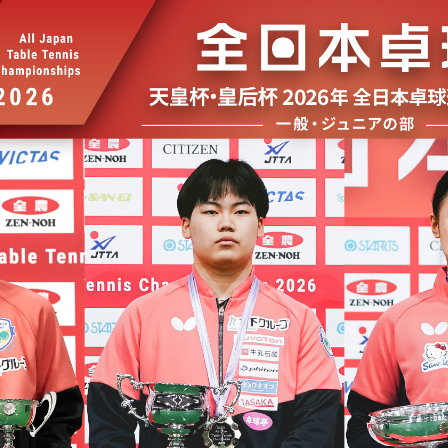
選
ーム
選
請
い合