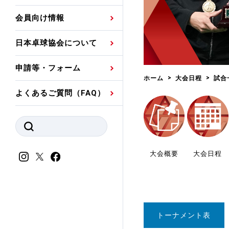
プレスリリース
公認資格者名簿
関連団体代表委員など
審判員ネームプレート
会員向け情報
強化スタッフ
申込
競技者(パスウェイ)・
公認品一覧
規程・お見舞い制度
日本卓球協会について
その他
公認メーカー一覧
ハンドブックデータ
申請等・フォーム
委員会
事業計画・事業報告
ホーム
大会日程
試合
よくあるご質問（FAQ）
財務諸表等
指導者養成委員会
JTTAスポーツ団体ガ
競技者育成委員会
ンスコード
スポーツ医・科学委
大会概要
大会日程
理事会報告
アンチ・ドーピング
スポーツ振興くじ助成
会
等
トーナメント表
加盟団体一覧