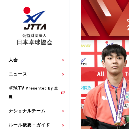
公益財団法人
日本卓球協会
日程
大会・試合
男子ナショナルチーム
卓球の基本的なルール
協会会員登録
卓球協会のミッション
国際交流届申込みフォ
大会
手・候補
公式記録
日本代表
競技規則
会長あいさつ
国際大会自主参加申請
ニュース
ゼッケンについて
女子ナショナルチーム
手・候補
特集
観戦ガイド
競技者育成事業
役員委員
競技ウエア広告申請
卓球TV
国内ランキング
Presented by 全
農
男子世界ランキング
TV・メディア情報
卓球用語集
審判
沿革・組織図
競技ウエアチーム名申
公式大会優勝記録
ナショナルチーム
女子世界ランキング
お知らせ
スポーツ栄養カルタ
指導者
取り組み・活動
日本卓球ルールのお問
わせ
ルール概要・ガイド
各種選考基準