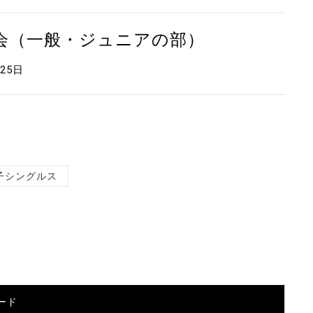
大会（一般・ジュニアの部）
月25日
子シングルス
ード