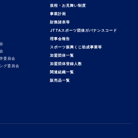
規程・お見舞い制度
事業計画
覧
財務諸表等
JTTAスポーツ団体ガバナンスコード
理事会報告
会
スポーツ振興くじ助成事業等
会
加盟団体一覧
学委員会
加盟団体登録人数
ング委員会
関連組織一覧
販売品一覧