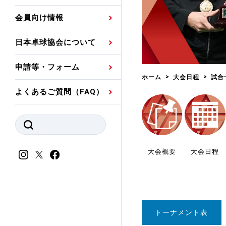
プレスリリース
公認資格者名簿
関連団体代表委員など
審判員ネームプレート
会員向け情報
強化スタッフ
申込
競技者(パスウェイ)・
公認品一覧
規程・お見舞い制度
日本卓球協会について
その他
公認メーカー一覧
ハンドブックデータ
申請等・フォーム
委員会
事業計画・事業報告
ホーム
大会日程
試合
よくあるご質問（FAQ）
財務諸表等
指導者養成委員会
JTTAスポーツ団体ガ
競技者育成委員会
ンスコード
スポーツ医・科学委
大会概要
大会日程
理事会報告
アンチ・ドーピング
スポーツ振興くじ助成
会
等
トーナメント表
加盟団体一覧