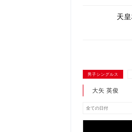
加盟団体登録人数
天皇
関連組織一覧
販売品一覧
男子シングルス
大矢 英俊