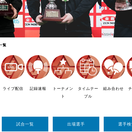
制作
審判
一覧
バナ
員会
ライブ配信
記録速報
トーナメン
タイムテー
組み合わせ
ト
ブル
委員
事業
試合一覧
出場選手
選手検