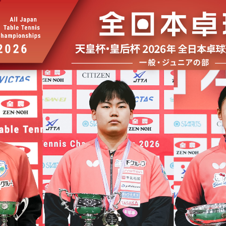
選
ーム
選
請
い合