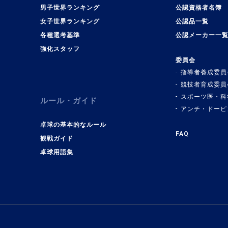
男子世界ランキング
公認資格者名簿
女子世界ランキング
公認品一覧
各種選考基準
公認メーカー一
強化スタッフ
委員会
指導者養成委員
競技者育成委員
スポーツ医・科
ルール・ガイド
アンチ・ドーピ
卓球の基本的なルール
FAQ
観戦ガイド
卓球用語集