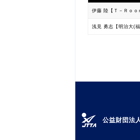
伊藤 陸【Ｔ－Ｒｏｏ
浅見 勇志【明治大(福
公益財団法人