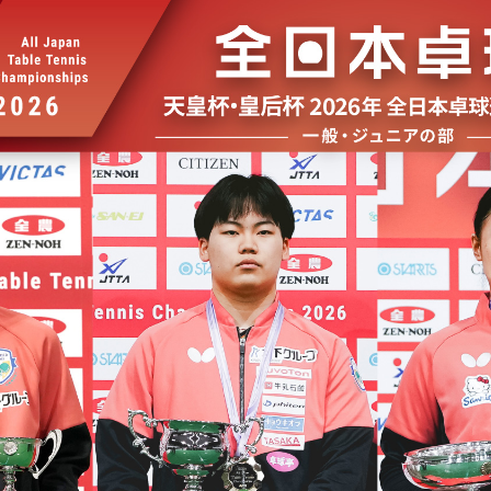
選
ーム
選
請
い合