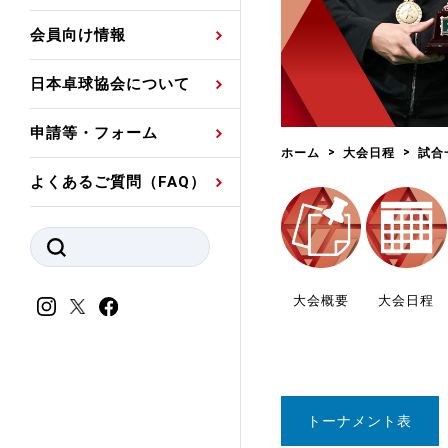
プレスリリース
公認資格者名簿
関連団体代表委員など
審判員ネームプレート
会員向け情報
強化スタッフ
申込
競技者(パスウェイ)・
公認品一覧
規程・お見舞い制度
日本卓球協会について
その他
公認メーカー一覧
ハンドブックデータ
申請等・フォーム
委員会
事業計画・事業報告
ホーム
大会日程
試合
よくあるご質問（FAQ）
財務諸表等
指導者養成委員会
JTTAスポーツ団体ガ
競技者育成委員会
ンスコード
スポーツ医・科学委
大会概要
大会日程
理事会報告
アンチ・ドーピング
スポーツ振興くじ助成
会
等
トーナメント表
加盟団体一覧