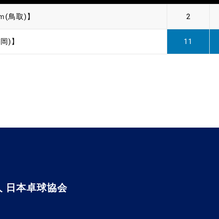
ｍ(鳥取)】
2
岡)】
11
 日本卓球協会