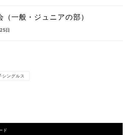
大会（一般・ジュニアの部）
月25日
子シングルス
ード