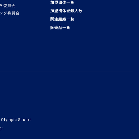
加盟団体一覧
学委員会
加盟団体登録人数
ング委員会
関連組織一覧
販売品一覧
lympic Square
31