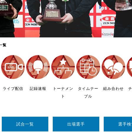
制作
審判
一覧
バナ
員会
ライブ配信
記録速報
トーナメン
タイムテー
組み合わせ
ト
ブル
委員
事業
試合一覧
出場選手
選手検