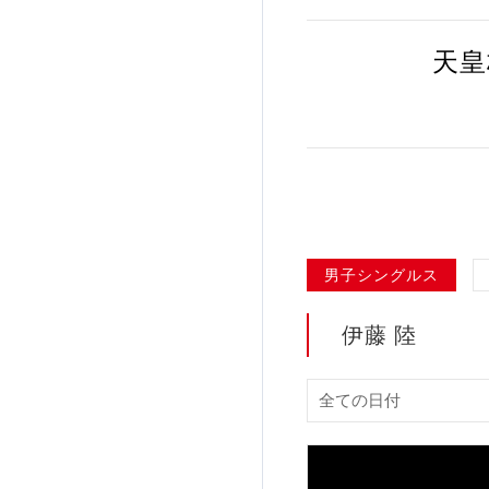
加盟団体登録人数
天皇
関連組織一覧
販売品一覧
男子シングルス
伊藤 陸