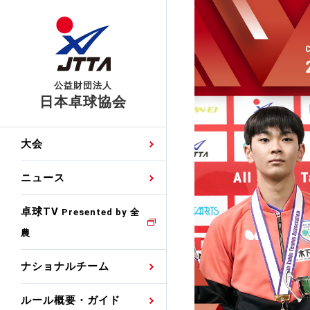
公益財団法人
日本卓球協会
日程
大会・試合
男子ナショナルチーム
卓球の基本的なルール
協会会員登録
卓球協会のミッション
国際交流届申込みフォ
大会
手・候補
公式記録
日本代表
競技規則
会長あいさつ
国際大会自主参加申請
ニュース
ゼッケンについて
女子ナショナルチーム
手・候補
特集
観戦ガイド
競技者育成事業
役員委員
競技ウエア広告申請
卓球TV
国内ランキング
Presented by 全
農
男子世界ランキング
TV・メディア情報
卓球用語集
審判
沿革・組織図
競技ウエアチーム名申
公式大会優勝記録
ナショナルチーム
女子世界ランキング
お知らせ
スポーツ栄養カルタ
指導者
取り組み・活動
日本卓球ルールのお問
わせ
ルール概要・ガイド
各種選考基準