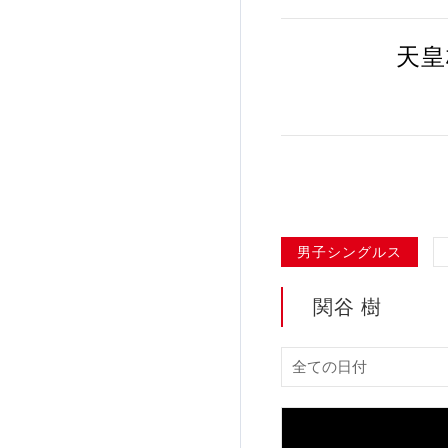
加盟団体登録人数
天皇
関連組織一覧
販売品一覧
男子シングルス
関谷 樹