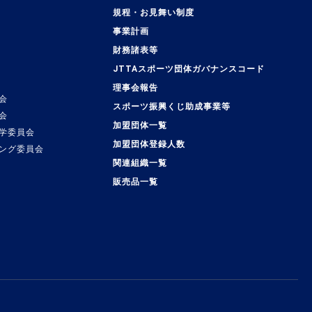
規程・お見舞い制度
事業計画
覧
財務諸表等
JTTAスポーツ団体ガバナンスコード
理事会報告
会
スポーツ振興くじ助成事業等
会
加盟団体一覧
学委員会
加盟団体登録人数
ング委員会
関連組織一覧
販売品一覧