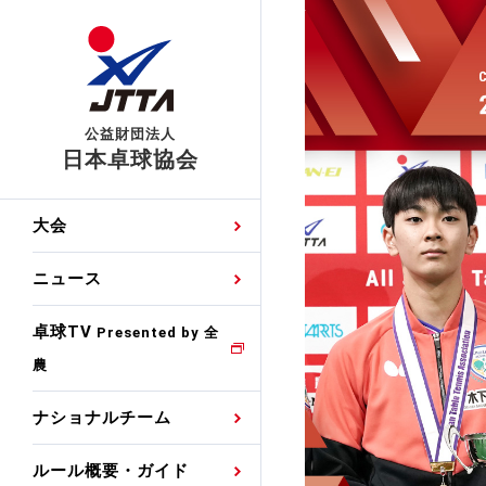
公益財団法人
日本卓球協会
日程
大会・試合
男子ナショナルチーム
卓球の基本的なルール
協会会員登録
卓球協会のミッション
国際交流届申込みフォ
大会
手・候補
公式記録
日本代表
競技規則
会長あいさつ
国際大会自主参加申請
ニュース
ゼッケンについて
女子ナショナルチーム
手・候補
特集
観戦ガイド
競技者育成事業
役員委員
競技ウエア広告申請
卓球TV
国内ランキング
Presented by 全
農
男子世界ランキング
TV・メディア情報
卓球用語集
審判
沿革・組織図
競技ウエアチーム名申
公式大会優勝記録
ナショナルチーム
女子世界ランキング
お知らせ
スポーツ栄養カルタ
指導者
取り組み・活動
日本卓球ルールのお問
わせ
ルール概要・ガイド
各種選考基準