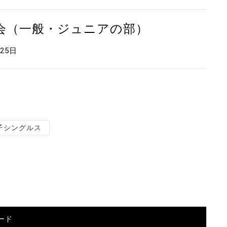
大会（一般・ジュニアの部）
月25日
子シングルス
ード