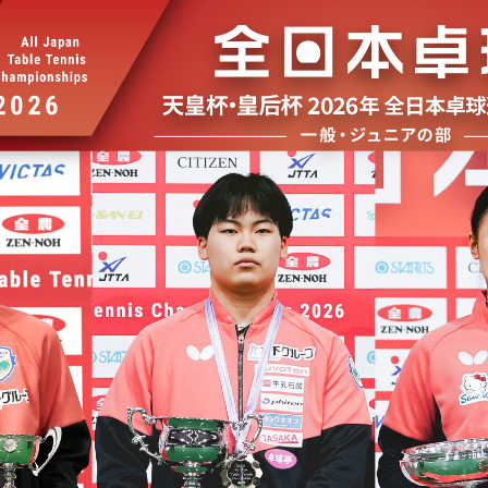
選
ーム
選
請
い合