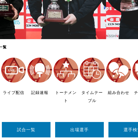
制作
審判
一覧
バナ
員会
ライブ配信
記録速報
トーナメン
タイムテー
組み合わせ
ト
ブル
委員
事業
試合一覧
出場選手
選手検