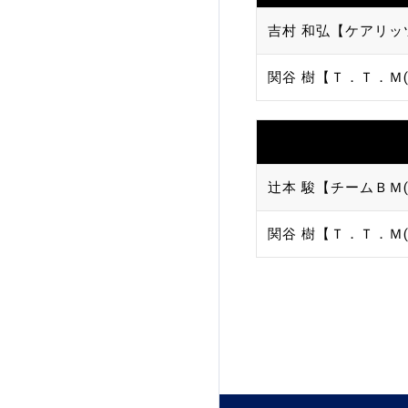
吉村 和弘【ケアリッ
関谷 樹【Ｔ．Ｔ．Ｍ(
辻本 駿【チームＢＭ(
関谷 樹【Ｔ．Ｔ．Ｍ(