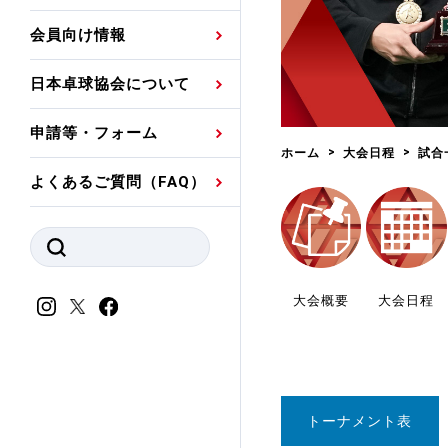
プレスリリース
公認資格者名簿
関連団体代表委員など
審判員ネームプレート
会員向け情報
強化スタッフ
申込
競技者(パスウェイ)・
公認品一覧
規程・お見舞い制度
日本卓球協会について
その他
公認メーカー一覧
ハンドブックデータ
申請等・フォーム
委員会
事業計画・事業報告
ホーム
大会日程
試合
よくあるご質問（FAQ）
財務諸表等
指導者養成委員会
JTTAスポーツ団体ガ
競技者育成委員会
ンスコード
スポーツ医・科学委
大会概要
大会日程
理事会報告
アンチ・ドーピング
スポーツ振興くじ助成
会
等
トーナメント表
加盟団体一覧