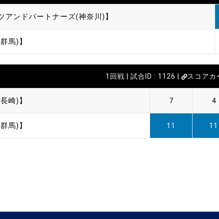
ツアンドパートナーズ(神奈川)】
群馬)】
1回戦 | 試合ID : 1126 |
スコアカ
長崎)】
7
4
群馬)】
11
11