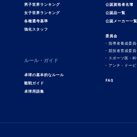
男子世界ランキング
公認資格者名簿
女子世界ランキング
公認品一覧
各種選考基準
公認メーカー一
強化スタッフ
委員会
指導者養成委員
競技者育成委員
スポーツ医・科
ルール・ガイド
アンチ・ドーピ
卓球の基本的なルール
FAQ
観戦ガイド
卓球用語集