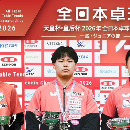
選
ーム
選
請
い合