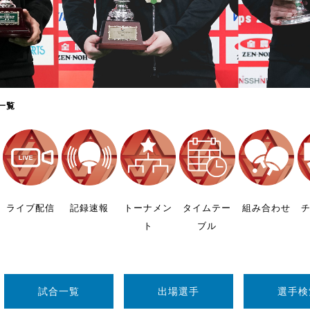
制作
審判
一覧
バナ
員会
ライブ配信
記録速報
トーナメン
タイムテー
組み合わせ
ト
ブル
委員
事業
試合一覧
出場選手
選手検