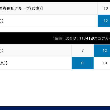
医療福祉グループ(兵庫)】
10
)】
12
1回戦 | 試合ID : 1134 |
スコアカ
)】
7
12
京)】
11
10