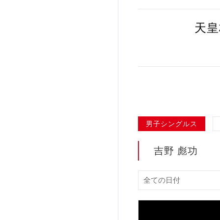
加盟団体登録人数
天皇
関連組織一覧
販売品一覧
男子シングルス
吉野 彪功