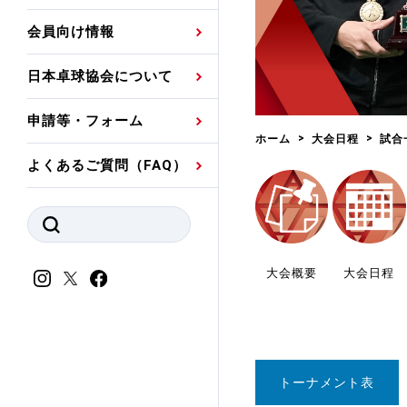
プレスリリース
公認資格者名簿
関連団体代表委員など
審判員ネームプレート
会員向け情報
強化スタッフ
申込
競技者(パスウェイ)・
公認品一覧
規程・お見舞い制度
日本卓球協会について
その他
公認メーカー一覧
ハンドブックデータ
申請等・フォーム
委員会
事業計画・事業報告
ホーム
大会日程
試合
よくあるご質問（FAQ）
財務諸表等
指導者養成委員会
JTTAスポーツ団体ガ
競技者育成委員会
ンスコード
スポーツ医・科学委
大会概要
大会日程
理事会報告
アンチ・ドーピング
スポーツ振興くじ助成
会
等
トーナメント表
加盟団体一覧