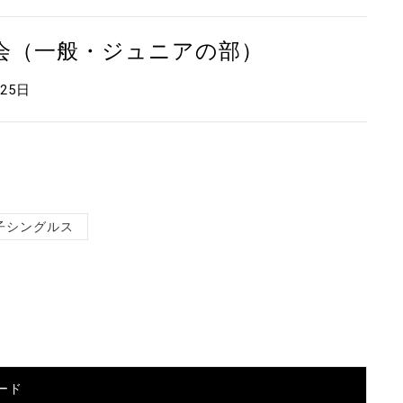
大会（一般・ジュニアの部）
月25日
子シングルス
ード