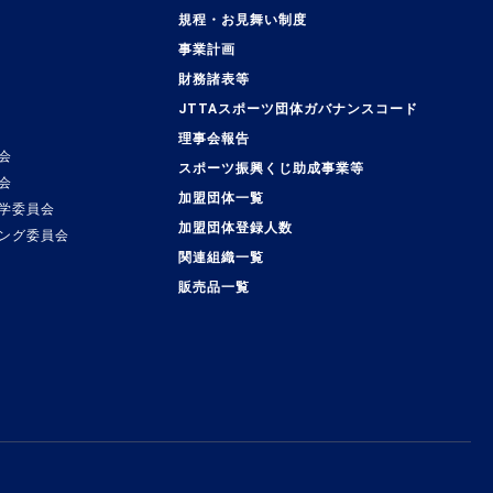
規程・お見舞い制度
事業計画
覧
財務諸表等
JTTAスポーツ団体ガバナンスコード
理事会報告
会
スポーツ振興くじ助成事業等
会
加盟団体一覧
学委員会
加盟団体登録人数
ング委員会
関連組織一覧
販売品一覧