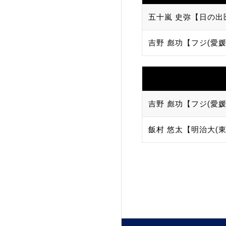
五十嵐 史弥【日の出
吉野 彪功【フジ(愛媛
吉野 彪功【フジ(愛媛
飯村 悠太【明治大(東