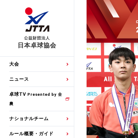
公益財団法人
日本卓球協会
日程
大会・試合
男子ナショナルチーム
卓球の基本的なルール
協会会員登録
卓球協会のミッション
国際交流届申込みフォ
大会
手・候補
公式記録
日本代表
競技規則
会長あいさつ
国際大会自主参加申請
ニュース
ゼッケンについて
女子ナショナルチーム
手・候補
特集
観戦ガイド
競技者育成事業
役員委員
競技ウエア広告申請
卓球TV
国内ランキング
Presented by 全
農
男子世界ランキング
TV・メディア情報
卓球用語集
審判
沿革・組織図
競技ウエアチーム名申
公式大会優勝記録
ナショナルチーム
女子世界ランキング
お知らせ
スポーツ栄養カルタ
指導者
取り組み・活動
日本卓球ルールのお問
わせ
ルール概要・ガイド
各種選考基準