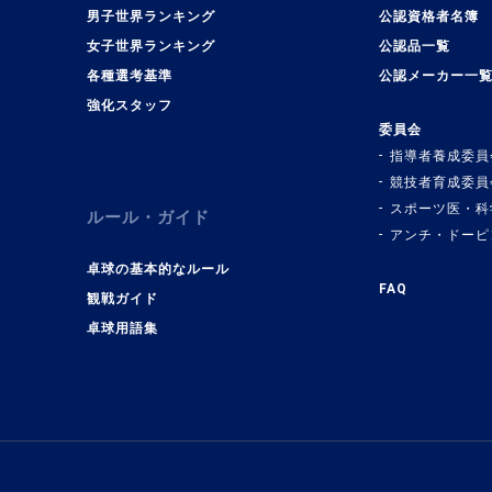
男子世界ランキング
公認資格者名簿
女子世界ランキング
公認品一覧
各種選考基準
公認メーカー一
強化スタッフ
委員会
指導者養成委員
競技者育成委員
スポーツ医・科
ルール・ガイド
アンチ・ドーピ
卓球の基本的なルール
FAQ
観戦ガイド
卓球用語集