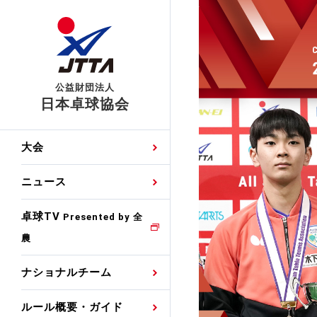
公益財団法人
日本卓球協会
日程
大会・試合
男子ナショナルチーム
卓球の基本的なルール
協会会員登録
卓球協会のミッション
国際交流届申込みフォ
大会
手・候補
公式記録
日本代表
競技規則
会長あいさつ
国際大会自主参加申請
ニュース
ゼッケンについて
女子ナショナルチーム
手・候補
特集
観戦ガイド
競技者育成事業
役員委員
競技ウエア広告申請
卓球TV
国内ランキング
Presented by 全
農
男子世界ランキング
TV・メディア情報
卓球用語集
審判
沿革・組織図
競技ウエアチーム名申
公式大会優勝記録
ナショナルチーム
女子世界ランキング
お知らせ
スポーツ栄養カルタ
指導者
取り組み・活動
日本卓球ルールのお問
わせ
ルール概要・ガイド
各種選考基準