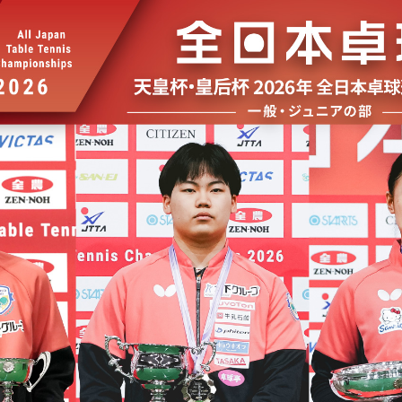
選
ーム
選
請
い合