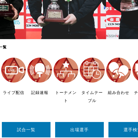
制作
審判
一覧
バナ
員会
ライブ配信
記録速報
トーナメン
タイムテー
組み合わせ
ト
ブル
委員
事業
試合一覧
出場選手
選手検