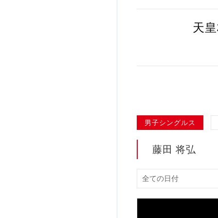
加盟団体登録人数
天皇
関連組織一覧
販売品一覧
男子シングルス
藤田 将弘