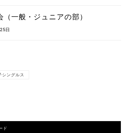
大会（一般・ジュニアの部）
月25日
子シングルス
ード