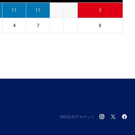
11
11
3
4
7
0
SNS公式アカウント