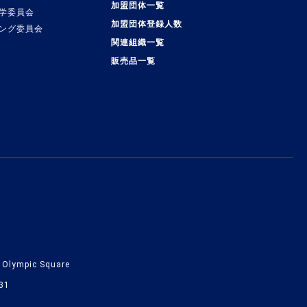
加盟団体一覧
学委員会
加盟団体登録人数
ング委員会
関連組織一覧
販売品一覧
lympic Square
31