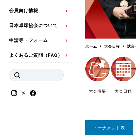
プレスリリース
公認資格者名簿
関連団体代表委員など
審判員ネームプレート
会員向け情報
強化スタッフ
申込
競技者(パスウェイ)・
公認品一覧
規程・お見舞い制度
日本卓球協会について
その他
公認メーカー一覧
ハンドブックデータ
申請等・フォーム
委員会
事業計画・事業報告
ホーム
大会日程
試合
よくあるご質問（FAQ）
財務諸表等
指導者養成委員会
JTTAスポーツ団体ガ
競技者育成委員会
ンスコード
スポーツ医・科学委
大会概要
大会日程
理事会報告
アンチ・ドーピング
スポーツ振興くじ助成
会
等
トーナメント表
加盟団体一覧