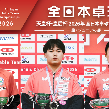
選
ーム
選
請
い合