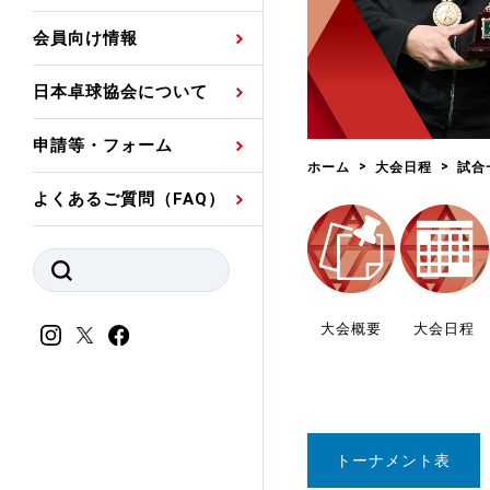
プレスリリース
公認資格者名簿
関連団体代表委員など
審判員ネームプレート
会員向け情報
強化スタッフ
申込
競技者(パスウェイ)・
公認品一覧
規程・お見舞い制度
日本卓球協会について
その他
公認メーカー一覧
ハンドブックデータ
申請等・フォーム
委員会
事業計画・事業報告
ホーム
大会日程
試合
よくあるご質問（FAQ）
財務諸表等
指導者養成委員会
JTTAスポーツ団体ガ
競技者育成委員会
ンスコード
スポーツ医・科学委
大会概要
大会日程
理事会報告
アンチ・ドーピング
スポーツ振興くじ助成
会
等
トーナメント表
加盟団体一覧