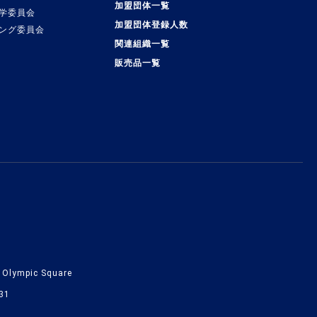
加盟団体一覧
学委員会
加盟団体登録人数
ング委員会
関連組織一覧
販売品一覧
lympic Square
31