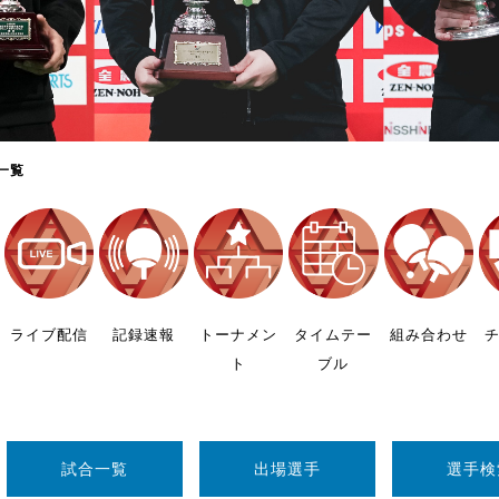
制作
審判
一覧
バナ
員会
ライブ配信
記録速報
トーナメン
タイムテー
組み合わせ
ト
ブル
委員
事業
試合一覧
出場選手
選手検