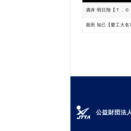
酒井 明日翔【Ｔ．Ｏ
面田 知己【愛工大名
公益財団法人