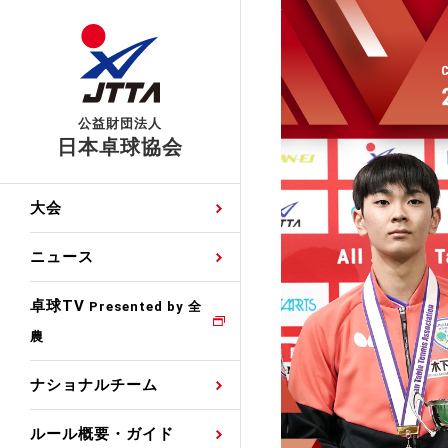
公益財団法人
日本卓球協会
日程
大会・試合
男子ナショナルチーム
卓球の基本的なルール
協会会員登録
卓球協会のミッション
国際交流届申込みフォ
大会
手・候補
公式記録
日本代表
競技規則
会長あいさつ
国際大会自主参加申請
ニュース
ゼッケンについて
女子ナショナルチーム
手・候補
特集
観戦ガイド
競技者育成事業
役員委員
競技ウエア広告申請
卓球TV
国内ランキング
Presented by 全
農
男子世界ランキング
TV・メディア情報
卓球用語集
審判
沿革・組織図
競技ウエアチーム名申
公式大会優勝記録
ナショナルチーム
女子世界ランキング
お知らせ
スポーツ栄養カルタ
指導者
取り組み・活動
日本卓球ルールのお問
わせ
ルール概要・ガイド
各種選考基準