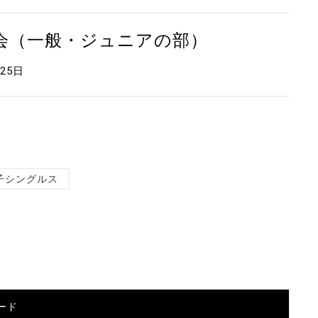
大会（一般・ジュニアの部）
月25日
子シングルス
ード