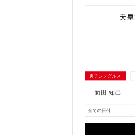
加盟団体登録人数
天皇
関連組織一覧
販売品一覧
男子シングルス
面田 知己