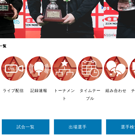
制作
審判
一覧
バナ
員会
ライブ配信
記録速報
トーナメン
タイムテー
組み合わせ
ト
ブル
委員
事業
試合一覧
出場選手
選手検