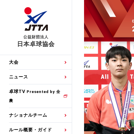
公益財団法人
日本卓球協会
日程
大会・試合
男子ナショナルチーム
卓球の基本的なルール
協会会員登録
卓球協会のミッション
国際交流届申込みフォ
大会
手・候補
公式記録
日本代表
競技規則
会長あいさつ
国際大会自主参加申請
ニュース
ゼッケンについて
女子ナショナルチーム
手・候補
特集
観戦ガイド
競技者育成事業
役員委員
競技ウエア広告申請
卓球TV
国内ランキング
Presented by 全
農
男子世界ランキング
TV・メディア情報
卓球用語集
審判
沿革・組織図
競技ウエアチーム名申
公式大会優勝記録
ナショナルチーム
女子世界ランキング
お知らせ
スポーツ栄養カルタ
指導者
取り組み・活動
日本卓球ルールのお問
わせ
ルール概要・ガイド
各種選考基準