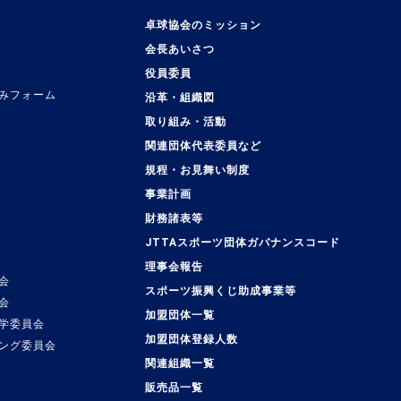
卓球協会のミッション
会長あいさつ
役員委員
みフォーム
沿革・組織図
取り組み・活動
関連団体代表委員など
規程・お見舞い制度
事業計画
覧
財務諸表等
JTTAスポーツ団体ガバナンスコード
理事会報告
会
スポーツ振興くじ助成事業等
会
加盟団体一覧
学委員会
加盟団体登録人数
ング委員会
関連組織一覧
販売品一覧