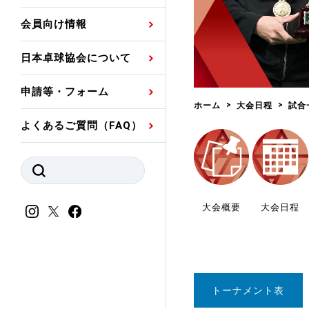
プレスリリース
公認資格者名簿
関連団体代表委員など
審判員ネームプレート
会員向け情報
強化スタッフ
申込
競技者(パスウェイ)・
公認品一覧
規程・お見舞い制度
日本卓球協会について
その他
公認メーカー一覧
ハンドブックデータ
申請等・フォーム
委員会
事業計画・事業報告
ホーム
大会日程
試合
よくあるご質問（FAQ）
財務諸表等
指導者養成委員会
JTTAスポーツ団体ガ
競技者育成委員会
ンスコード
スポーツ医・科学委
大会概要
大会日程
理事会報告
アンチ・ドーピング
スポーツ振興くじ助成
会
等
トーナメント表
加盟団体一覧