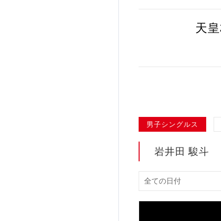
加盟団体登録人数
天皇
関連組織一覧
販売品一覧
男子シングルス
岩井田 駿斗