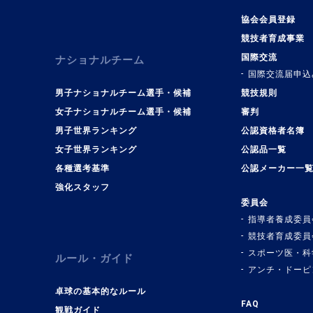
協会会員登録
競技者育成事業
国際交流
ナショナルチーム
国際交流届申込
男子ナショナルチーム選手・候補
競技規則
女子ナショナルチーム選手・候補
審判
男子世界ランキング
公認資格者名簿
女子世界ランキング
公認品一覧
各種選考基準
公認メーカー一
強化スタッフ
委員会
指導者養成委員
競技者育成委員
スポーツ医・科
ルール・ガイド
アンチ・ドーピ
卓球の基本的なルール
FAQ
観戦ガイド