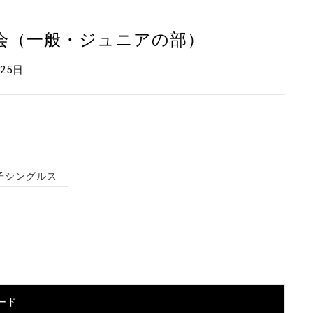
大会（一般・ジュニアの部）
月25日
子シングルス
ード