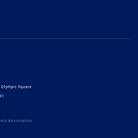
lympic Square
31
nnis Association.