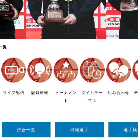
制作
審判
一覧
バナ
員会
ライブ配信
記録速報
トーナメン
タイムテー
組み合わせ
ト
ブル
委員
事業
試合一覧
出場選手
選手検