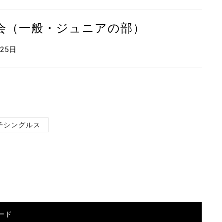
大会（一般・ジュニアの部）
月25日
子シングルス
ード