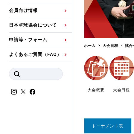
プレスリリース
公認資格者名簿
関連団体代表委員など
審判員ネームプレート
会員向け情報
強化スタッフ
申込
競技者(パスウェイ)・
公認品一覧
規程・お見舞い制度
日本卓球協会について
その他
公認メーカー一覧
ハンドブックデータ
申請等・フォーム
委員会
事業計画・事業報告
ホーム
大会日程
試合
よくあるご質問（FAQ）
財務諸表等
指導者養成委員会
JTTAスポーツ団体ガ
競技者育成委員会
ンスコード
スポーツ医・科学委
大会概要
大会日程
理事会報告
アンチ・ドーピング
スポーツ振興くじ助成
会
等
トーナメント表
加盟団体一覧