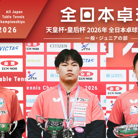
選
ーム
選
請
い合