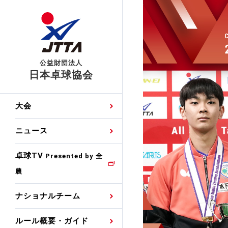
公益財団法人
日本卓球協会
日程
大会・試合
男子ナショナルチーム
卓球の基本的なルール
協会会員登録
卓球協会のミッション
国際交流届申込みフォ
大会
手・候補
公式記録
日本代表
競技規則
会長あいさつ
国際大会自主参加申請
ニュース
ゼッケンについて
女子ナショナルチーム
手・候補
特集
観戦ガイド
競技者育成事業
役員委員
競技ウエア広告申請
卓球TV
国内ランキング
Presented by 全
農
男子世界ランキング
TV・メディア情報
卓球用語集
審判
沿革・組織図
競技ウエアチーム名申
公式大会優勝記録
ナショナルチーム
女子世界ランキング
お知らせ
スポーツ栄養カルタ
指導者
取り組み・活動
日本卓球ルールのお問
わせ
ルール概要・ガイド
各種選考基準