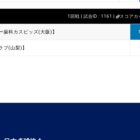
1回戦 | 試合ID : 1161 |
スコアカ
ー歯科カスピッズ(大阪)】
ラブ(山梨)】