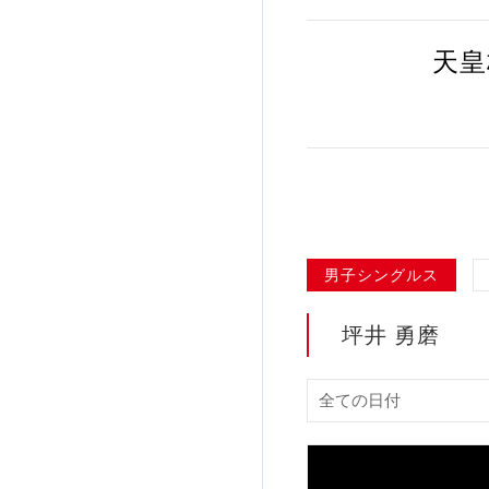
加盟団体登録人数
天皇
関連組織一覧
販売品一覧
男子シングルス
坪井 勇磨