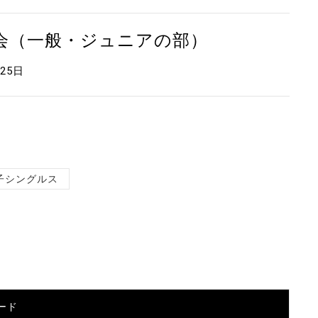
大会（一般・ジュニアの部）
月25日
子シングルス
ード