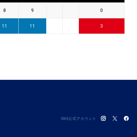
8
9
0
11
11
3
SNS公式アカウント