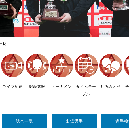
制作
審判
一覧
バナ
員会
ライブ配信
記録速報
トーナメン
タイムテー
組み合わせ
ト
ブル
委員
事業
試合一覧
出場選手
選手検