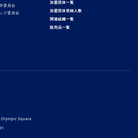
加盟団体一覧
学委員会
加盟団体登録人数
ング委員会
関連組織一覧
販売品一覧
lympic Square
31