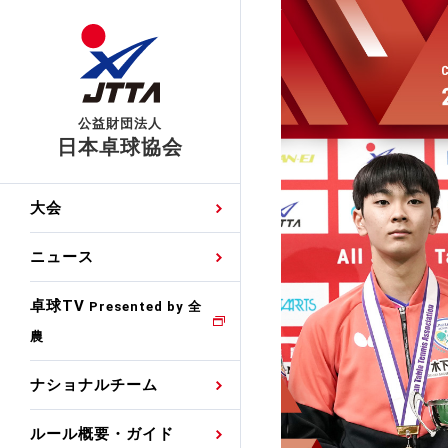
公益財団法人
日本卓球協会
日程
大会・試合
男子ナショナルチーム
卓球の基本的なルール
協会会員登録
卓球協会のミッション
国際交流届申込みフォ
大会
手・候補
公式記録
日本代表
競技規則
会長あいさつ
国際大会自主参加申請
ニュース
ゼッケンについて
女子ナショナルチーム
手・候補
特集
観戦ガイド
競技者育成事業
役員委員
競技ウエア広告申請
卓球TV
国内ランキング
Presented by 全
農
男子世界ランキング
TV・メディア情報
卓球用語集
審判
沿革・組織図
競技ウエアチーム名申
公式大会優勝記録
ナショナルチーム
女子世界ランキング
お知らせ
スポーツ栄養カルタ
指導者
取り組み・活動
日本卓球ルールのお問
わせ
ルール概要・ガイド
各種選考基準