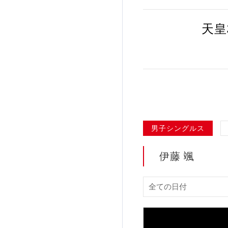
加盟団体登録人数
天皇
関連組織一覧
販売品一覧
男子シングルス
伊藤 颯