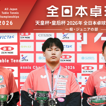
選
ーム
選
請
い合