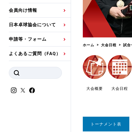
プレスリリース
公認資格者名簿
関連団体代表委員など
審判員ネームプレート
会員向け情報
強化スタッフ
申込
競技者(パスウェイ)・
公認品一覧
規程・お見舞い制度
日本卓球協会について
その他
公認メーカー一覧
ハンドブックデータ
申請等・フォーム
委員会
事業計画・事業報告
ホーム
大会日程
試合
よくあるご質問（FAQ）
財務諸表等
指導者養成委員会
JTTAスポーツ団体ガ
競技者育成委員会
ンスコード
スポーツ医・科学委
大会概要
大会日程
理事会報告
アンチ・ドーピング
スポーツ振興くじ助成
会
等
トーナメント表
加盟団体一覧