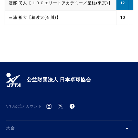
渡部 民人【ＪＯＣエリートアカデミー／星槎(東京)】
12
11
三浦 裕大【筑波大(石川)】
10
8
公益財団法人 日本卓球協会
SNS公式アカウント
大会