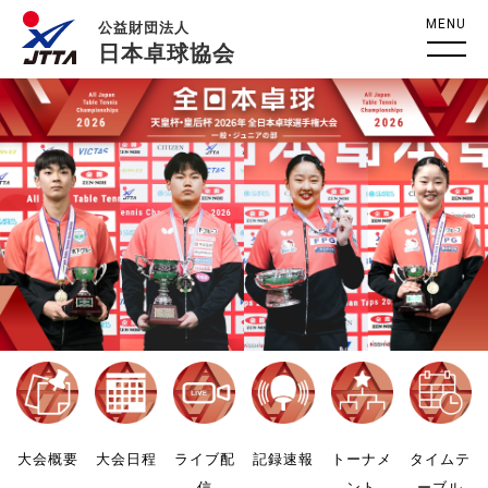
MENU
公益財団法人
日本卓球協会
大会概要
大会日程
ライブ配
記録速報
トーナメ
タイムテ
信
ント
ーブル