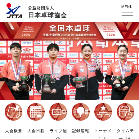
MENU
公益財団法人
日本卓球協会
大会概要
大会日程
ライブ配
記録速報
トーナメ
タイムテ
信
ント
ーブル