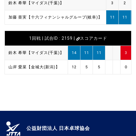
鈴木 希華【マイダス(千葉)】
3
2
加藤 亜実【十六フィナンシャルグループ(岐阜)】
11
11
1回戦 | 試合ID : 2159 |
スコアカード
鈴木 希華【マイダス(千葉)】
14
11
11
3
山岸 愛菜【金城大(新潟)】
12
5
5
0
公益財団法人 日本卓球協会