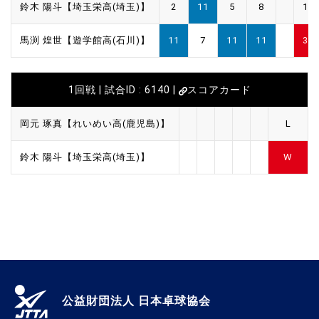
鈴木 陽斗【埼玉栄高(埼玉)】
2
11
5
8
1
馬渕 煌世【遊学館高(石川)】
11
7
11
11
3
1回戦 | 試合ID : 6140 |
スコアカード
岡元 琢真【れいめい高(鹿児島)】
L
鈴木 陽斗【埼玉栄高(埼玉)】
W
公益財団法人 日本卓球協会