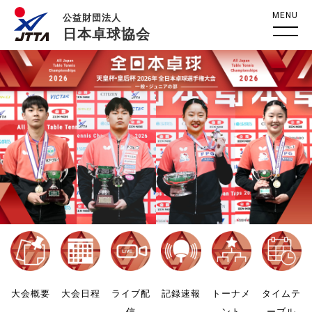
MENU
公益財団法人
日本卓球協会
大会概要
大会日程
ライブ配
記録速報
トーナメ
タイムテ
信
ント
ーブル