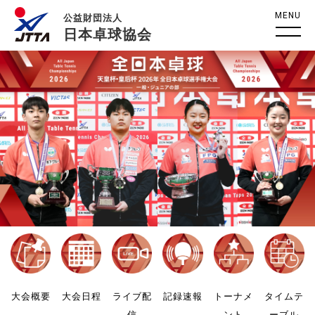
MENU
公益財団法人
日本卓球協会
大会概要
大会日程
ライブ配
記録速報
トーナメ
タイムテ
信
ント
ーブル