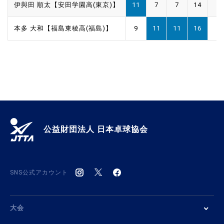
伊與田 順太【安田学園高(東京)】
11
7
7
14
本多 大和【福島東稜高(福島)】
9
11
11
16
公益財団法人 日本卓球協会
SNS公式アカウント
大会