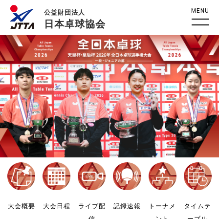
MENU
公益財団法人
日本卓球協会
大会概要
大会日程
ライブ配
記録速報
トーナメ
タイムテ
信
ント
ーブル