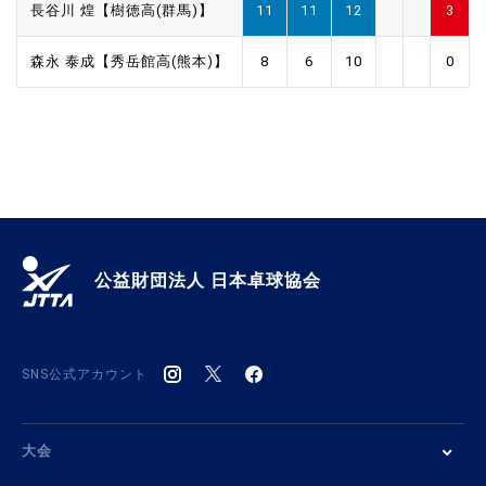
長谷川 煌【樹徳高(群馬)】
11
11
12
3
森永 泰成【秀岳館高(熊本)】
8
6
10
0
公益財団法人 日本卓球協会
SNS公式アカウント
大会