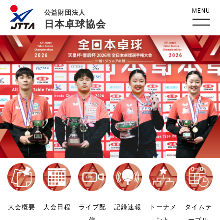
MENU
公益財団法人
日本卓球協会
大会概要
大会日程
ライブ配
記録速報
トーナメ
タイムテ
信
ント
ーブル