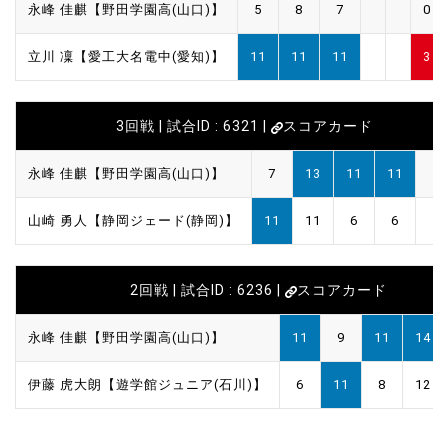
永峰 佳麒【野田学園高(山口)】
5
8
7
0
立川 凜【愛工大名電中(愛知)】
11
11
11
3
3回戦 | 試合ID : 6321 |
スコアカード
永峰 佳麒【野田学園高(山口)】
7
13
11
11
山崎 勇人【静岡ジェード(静岡)】
11
11
6
6
2回戦 | 試合ID : 6236 |
スコアカード
永峰 佳麒【野田学園高(山口)】
11
9
11
14
伊藤 虎大朗【遊学館ジュニア(石川)】
6
11
8
12