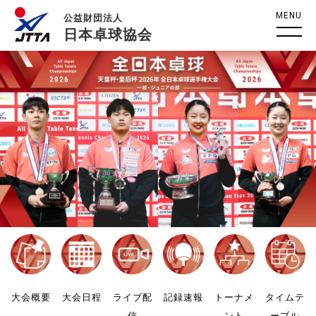
MENU
公益財団法人
日本卓球協会
大会概要
大会日程
ライブ配
記録速報
トーナメ
タイムテ
信
ント
ーブル