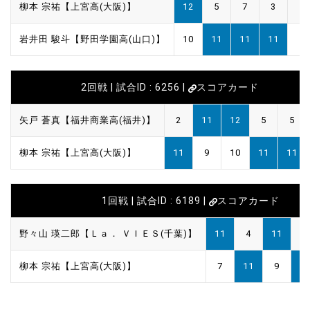
柳本 宗祐【上宮高(大阪)】
12
5
7
3
岩井田 駿斗【野田学園高(山口)】
10
11
11
11
2回戦 | 試合ID : 6256 |
スコアカード
矢戸 蒼真【福井商業高(福井)】
2
11
12
5
5
柳本 宗祐【上宮高(大阪)】
11
9
10
11
11
1回戦 | 試合ID : 6189 |
スコアカード
野々山 瑛二郎【Ｌａ． ＶＩＥＳ(千葉)】
11
4
11
1
柳本 宗祐【上宮高(大阪)】
7
11
9
1