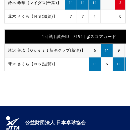
鈴木 希華【マイダス(千葉)】
11
11
11
3
茸木 さくら【ＮＳ(滋賀)】
7
7
4
0
1回戦 | 試合ID : 7191 |
スコアカード
滝沢 美玖【Ｑｕｅｓｔ新潟クラブ(新潟)】
5
11
9
茸木 さくら【ＮＳ(滋賀)】
11
6
11
公益財団法人 日本卓球協会