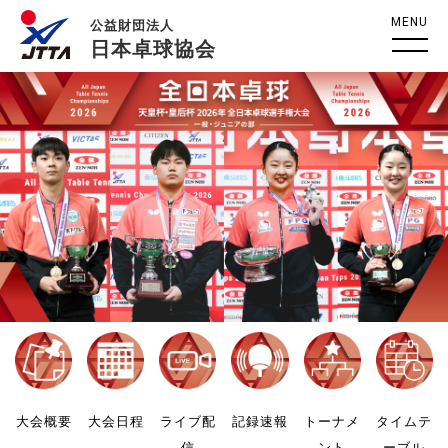
MENU
公益財団法人
日本卓球協会
大会概要
大会日程
ライブ配
記録速報
トーナメ
タイムテ
信
ント
ーブル