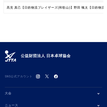
髙見 真己【日鉄物流ブレイザーズ(和歌山)】
野田 颯太【日鉄物流
公益財団法人 日本卓球協会
SNS公式アカウント
大会
ニュース