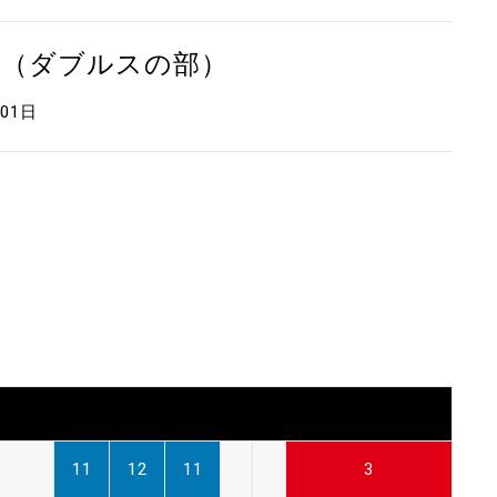
会（ダブルスの部）
月01日
11
12
11
3