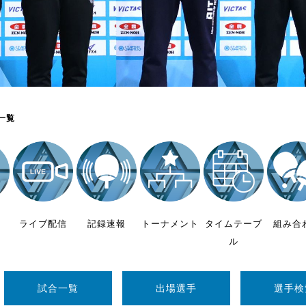
制作
審判
一覧
バナ
員会
ライブ配信
記録速報
トーナメント
タイムテーブ
組み合
委員
ル
事業
試合一覧
出場選手
選手検