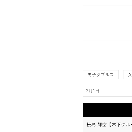
加盟団体登録人数
関連組織一覧
販売品一覧
男子ダブルス
松島 輝空【木下グル