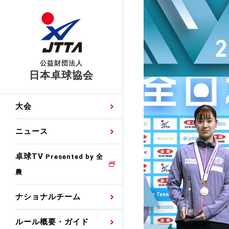
公益財団法人
日本卓球協会
日程
大会・試合
男子ナショナルチーム
卓球の基本的なルール
協会会員登録
卓球協会のミッション
国際交流届申込みフォ
大会
手・候補
公式記録
日本代表
競技規則
会長あいさつ
国際大会自主参加申請
ニュース
ゼッケンについて
女子ナショナルチーム
手・候補
特集
観戦ガイド
競技者育成事業
役員委員
競技ウエア広告申請
卓球TV
国内ランキング
Presented by 全
農
男子世界ランキング
TV・メディア情報
卓球用語集
審判
沿革・組織図
競技ウエアチーム名申
公式大会優勝記録
ナショナルチーム
女子世界ランキング
お知らせ
スポーツ栄養カルタ
指導者
取り組み・活動
日本卓球ルールのお問
わせ
ルール概要・ガイド
各種選考基準