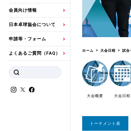
プレスリリース
公認資格者名簿
関連団体代表委員など
審判員ネームプレート
会員向け情報
強化スタッフ
申込
競技者(パスウェイ)・
公認品一覧
規程・お見舞い制度
日本卓球協会について
その他
公認メーカー一覧
ハンドブックデータ
申請等・フォーム
委員会
事業計画・事業報告
ホーム
大会日程
試合
よくあるご質問（FAQ）
財務諸表等
指導者養成委員会
JTTAスポーツ団体ガ
競技者育成委員会
ンスコード
スポーツ医・科学委
理事会報告
大会概要
大会日程
アンチ・ドーピング
スポーツ振興くじ助成
会
等
トーナメント表
加盟団体一覧