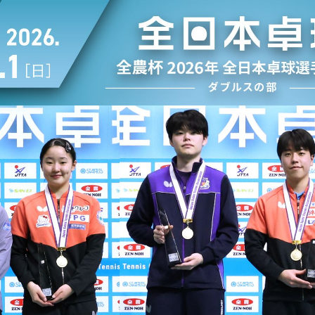
選
ーム
選
請
い合