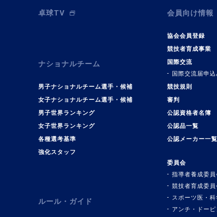
卓球TV
会員向け情報
協会会員登録
競技者育成事業
国際交流
ナショナルチーム
国際交流届申込
男子ナショナルチーム選手・候補
競技規則
女子ナショナルチーム選手・候補
審判
男子世界ランキング
公認資格者名簿
女子世界ランキング
公認品一覧
各種選考基準
公認メーカー一
強化スタッフ
委員会
指導者養成委員
競技者育成委員
スポーツ医・科
ルール・ガイド
アンチ・ドーピ