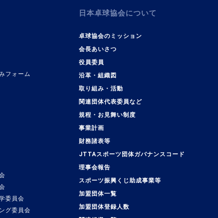
日本卓球協会について
卓球協会のミッション
会長あいさつ
役員委員
みフォーム
沿革・組織図
取り組み・活動
関連団体代表委員など
規程・お見舞い制度
事業計画
覧
財務諸表等
JTTAスポーツ団体ガバナンスコード
理事会報告
会
スポーツ振興くじ助成事業等
会
加盟団体一覧
学委員会
加盟団体登録人数
ング委員会