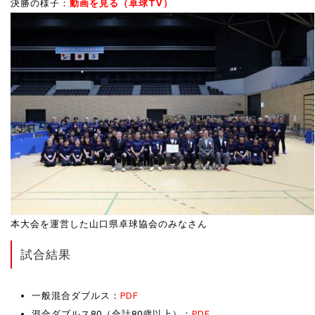
決勝の様子：
動画を見る（卓球TV）
本大会を運営した山口県卓球協会のみなさん
試合結果
一般混合ダブルス：
PDF
混合ダブルス80（合計80歳以上）：
PDF