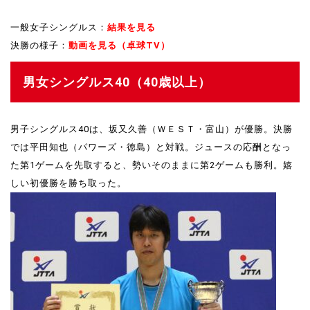
一般女子シングルス：
結果を見る
決勝の様子：
動画を見る（卓球TV）
男女シングルス40（40歳以上）
男子シングルス40は、坂又久善（ＷＥＳＴ・富山）が優勝。決勝
では平田知也（パワーズ・徳島）と対戦。ジュースの応酬となっ
た第1ゲームを先取すると、勢いそのままに第2ゲームも勝利。嬉
しい初優勝を勝ち取った。