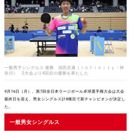
一般男子シングルス 優勝 池田亘通（Ｉｎｆｉｎｉｔｙ・神
奈川） 2大会ぶり4回目の優勝を果たした
9月16日（月）、第7回全日本ラージボール卓球選手権大会は大会
最終日を迎え、男女シングルス計8種目で新チャンピオンが決定し
た。
一般男女シングルス