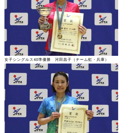
女子シングルス40準優勝 河田昌子（チーム虹・兵庫）