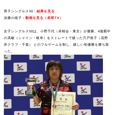
男子シングルス50：
結果を見る
決勝の様子：
動画を見る（卓球TV）
女子シングルス50は、小野千代（卓精会・東京）が優勝。4連覇中
の馮敏（シャイン・岐阜）をストレートで破った宍戸裕子（花野
井クラブ・千葉） とのフルゲームを制し、嬉しい初優勝を勝ち取
った。