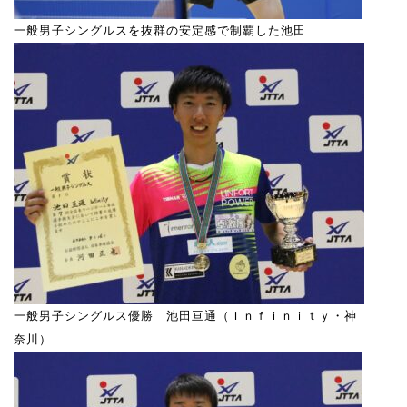
一般男子シングルスを抜群の安定感で制覇した池田
一般男子シングルス優勝 池田亘通（Ｉｎｆｉｎｉｔｙ・神
奈川）