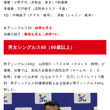
優勝：小野千代（卓精会・東京）※初優勝
準優勝：宍戸裕子（花野井クラブ・千葉）
3位：中嶋綾子（ＰＰＤ・岐阜）、馮敏（シャイン・岐阜）
女子シングルス50：
結果を見る
決勝の様子：
動画を見る（卓球TV）
男女シングルス60（60歳以上）
男子シングルス60は、山田昭仁（ＴＥＡＭ ＪＯＯＬＡ・静岡）が
優勝。決勝では、前回大会覇者の西田忠洋（チームＮ・Ｅ・Ｏ・
島根）を破った山本保（ななおクラブ・ 石川）にストレートで勝
利。男子シングルス50優勝経験もある猛者が男子シングルス60も
制した。