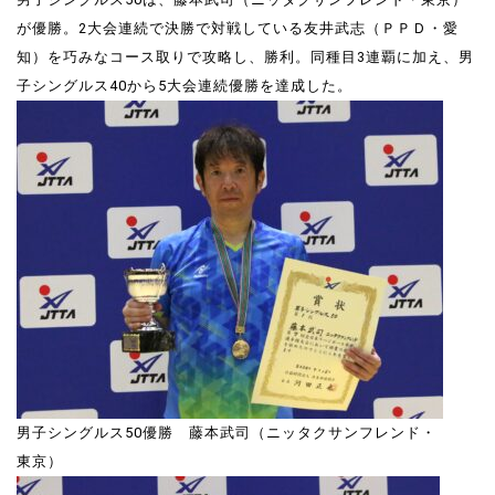
が優勝。2大会連続で決勝で対戦している友井武志（ＰＰＤ・愛
知）を巧みなコース取りで攻略し、勝利。同種目3連覇に加え、男
子シングルス40から5大会連続優勝を達成した。
男子シングルス50優勝 藤本武司（ニッタクサンフレンド・
東京）