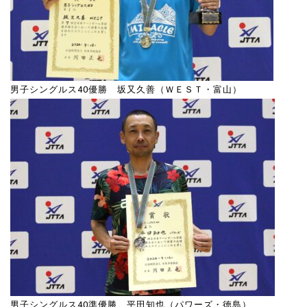
男子シングルス40優勝 坂又久善（ＷＥＳＴ・富山）
男子シングルス40準優勝 平田知也（パワーズ・徳島）