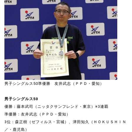
男子シングルス50準優勝 友井武志（ＰＰＤ・愛知）
男子シングルス50
優勝：藤本武司（ニッタクサンフレンド・東京）※3連覇
準優勝：友井武志（ＰＰＤ・愛知）
3位：森正樹（ゼフィルス・宮城）、津田知久（ＨＯＫＵＳＨＩＮ
／・鹿児島）