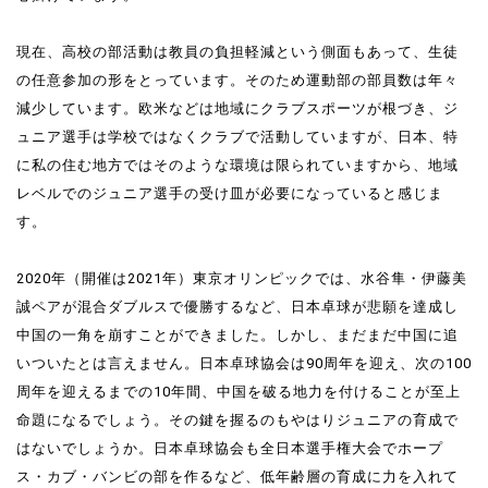
現在、高校の部活動は教員の負担軽減という側面もあって、生徒
の任意参加の形をとっています。そのため運動部の部員数は年々
減少しています。欧米などは地域にクラブスポーツが根づき、ジ
ュニア選手は学校ではなくクラブで活動していますが、日本、特
に私の住む地方ではそのような環境は限られていますから、地域
レベルでのジュニア選手の受け皿が必要になっていると感じま
す。
2020年（開催は2021年）東京オリンピックでは、水谷隼・伊藤美
誠ペアが混合ダブルスで優勝するなど、日本卓球が悲願を達成し
中国の一角を崩すことができました。しかし、まだまだ中国に追
いついたとは言えません。日本卓球協会は90周年を迎え、次の100
周年を迎えるまでの10年間、中国を破る地力を付けることが至上
命題になるでしょう。その鍵を握るのもやはりジュニアの育成で
はないでしょうか。日本卓球協会も全日本選手権大会でホープ
ス・カブ・バンビの部を作るなど、低年齢層の育成に力を入れて