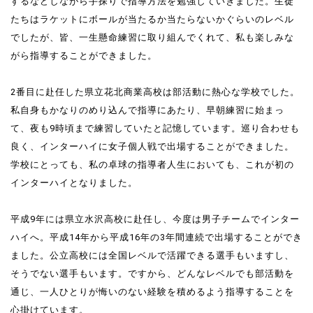
するなどしながら手探りで指導方法を勉強していきました。生徒
たちはラケットにボールが当たるか当たらないかぐらいのレベル
でしたが、皆、一生懸命練習に取り組んでくれて、私も楽しみな
がら指導することができました。
2番目に赴任した県立花北商業高校は部活動に熱心な学校でした。
私自身もかなりのめり込んで指導にあたり、早朝練習に始まっ
て、夜も9時頃まで練習していたと記憶しています。巡り合わせも
良く、インターハイに女子個人戦で出場することができました。
学校にとっても、私の卓球の指導者人生においても、これが初の
インターハイとなりました。
平成9年には県立水沢高校に赴任し、今度は男子チームでインター
ハイへ。平成14年から平成16年の3年間連続で出場することができ
ました。公立高校には全国レベルで活躍できる選手もいますし、
そうでない選手もいます。ですから、どんなレベルでも部活動を
通じ、一人ひとりが悔いのない経験を積めるよう指導することを
心掛けています。