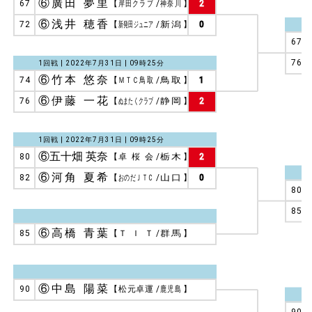
⑥廣田 夢里
67
【
岸田クラブ
/
神奈川
】
2
⑥浅井 穂香
72
【
新発田ジュニア
/
新潟
】
0
67
76
1回戦 | 2022年7月31日 | 09時25分
⑥竹本 悠奈
74
【
ＭＴＣ鳥取
/
鳥取
】
1
⑥伊藤 一花
76
【
ぬまたくクラブ
/
静岡
】
2
1回戦 | 2022年7月31日 | 09時25分
⑥五十畑 英奈
80
【
卓桜会
/
栃木
】
2
⑥河角 夏希
82
【
おのだＪＴＣ
/
山口
】
0
80
85
⑥高橋 青葉
85
【
ＴＩＴ
/
群馬
】
⑥中島 陽菜
90
【
松元卓運
/
鹿児島
】
90