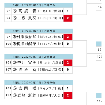
1回戦 | 2022年7月31日 | 09時25分
94
⑥高須 音
92
【
一色ＥＣ
/
愛知
】
1
⑤二森 風羽
94
【
Ｄ．ドゥリーム
/
岡山
】
2
1回戦 | 2022年7月31日 | 09時25分
⑥村瀬 愛佑加
97
【
卓研ジュニア
/
岐阜
】
2
⑥梅澤 柚稀菜
100
【
ＳＩＵクラブ
/
島根
】
0
97
103
1回戦 | 2022年7月31日 | 09時25分
⑥中川 実美
103
【
美唄Ｓｔａｒ Ｊｒ．
/
北海道
】
2
⑥渡邊 葵
107
【
新発田ジュニア
/
新潟
】
0
1回戦 | 2022年7月31日 | 09時50分
⑤吉岡 咲
109
【
マイダス
/
千葉
】
1
⑥岩崎 彩紗
114
【
畳和卓球
/
大分
】
2
114