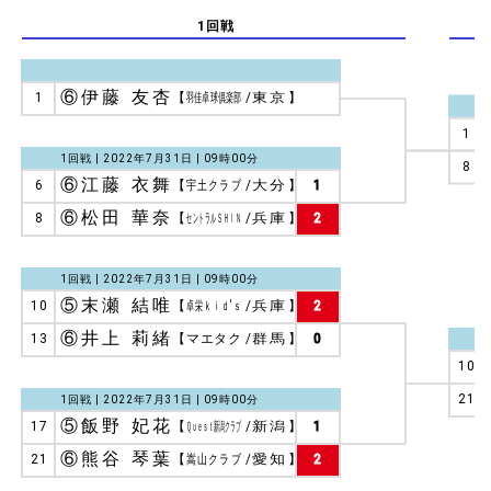
1回戦
⑥伊藤 友杏
1
【
羽佳卓球俱楽部
/
東京
】
1
1回戦 | 2022年7月31日 | 09時00分
8
⑥江藤 衣舞
6
【
宇土クラブ
/
大分
】
1
⑥松田 華奈
8
【
セントラルＳＨＩＮ
/
兵庫
】
2
1回戦 | 2022年7月31日 | 09時00分
⑤末瀬 結唯
10
【
卓栄ｋｉｄ'ｓ
/
兵庫
】
2
⑥井上 莉緒
13
【
マエタク
/
群馬
】
0
10
21
1回戦 | 2022年7月31日 | 09時00分
⑤飯野 妃花
17
【
Ｑｕｅｓｔ新潟クラブ
/
新潟
】
1
⑥熊谷 琴葉
21
【
嵩山クラブ
/
愛知
】
2