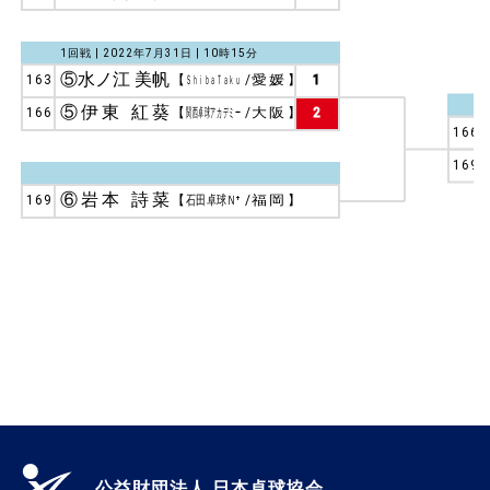
1回戦 | 2022年7月31日 | 10時15分
⑤水ノ江 美帆
163
【
ＳｈｉｂａＴａｋｕ
/
愛媛
】
1
⑤伊東 紅葵
166
【
関西卓球アカデミー
/
大阪
】
2
166
169
⑥岩本 詩菜
169
【
石田卓球Ｎ⁺
/
福岡
】
公益財団法人 日本卓球協会