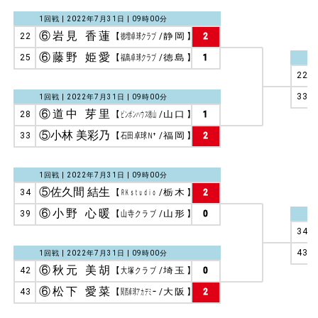
1回戦 | 2022年7月31日 | 09時00分
⑥岩見 香蓮
22
【
徳増卓球クラブ
/
静岡
】
2
⑥藤野 姫愛
25
【
福島卓球クラブ
/
徳島
】
1
22
33
1回戦 | 2022年7月31日 | 09時00分
⑥道中 芽里
28
【
ピンポンハウス徳山
/
山口
】
1
⑤小林 美彩乃
33
【
石田卓球Ｎ⁺
/
福岡
】
2
1回戦 | 2022年7月31日 | 09時00分
⑤佐久間 結生
34
【
ＲＫｓｔｕｄｉｏ
/
栃木
】
2
⑥小野 心暖
39
【
山寺クラブ
/
山形
】
0
34
43
1回戦 | 2022年7月31日 | 09時00分
⑥秋元 美胡
42
【
大塚クラブ
/
埼玉
】
0
⑥松下 愛菜
43
【
関西卓球アカデミー
/
大阪
】
2