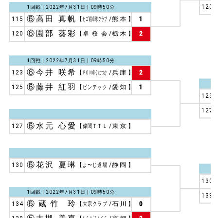
120
1回戦 | 2022年7月31日 | 09時50分
⑥高田 真帆
115
【
ヒゴ鏡卓球クラブ
/
熊本
】
1
⑥園部 葵彩
120
【
卓桜会
/
栃木
】
2
1回戦 | 2022年7月31日 | 09時50分
⑥今井 咲希
123
【
ＰＯＮ卓くにづか
/
兵庫
】
2
⑥藤井 紅羽
125
【
ピンテック
/
愛知
】
1
123
127
⑥水元 心愛
127
【
偉関ＴＴＬ
/
東京
】
⑥花沢 夏琳
130
【
よ〜じ道場
/
静岡
】
130
1回戦 | 2022年7月31日 | 09時50分
138
⑥蔵竹 玲
134
【
大宗クラブ
/
石川
】
0