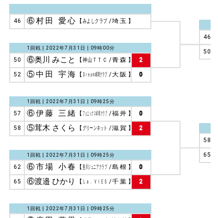
⑥村田 愛心
46
【
みよしクラブ
/
埼玉
】
46
1回戦 | 2022年7月31日 | 09時00分
50
⑥奥川 みこと
50
【
神山ＴＴＣ
/
青森
】
2
⑤中田 宇海
52
【
Ｄｒｅａｍ卓球クラブ
/
大阪
】
0
1回戦 | 2022年7月31日 | 09時25分
⑥伊藤 三緒
57
【
フェニックス卓球クラブ
/
福井
】
0
⑤茸木 さくら
58
【
グリーンネット
/
滋賀
】
2
58
65
1回戦 | 2022年7月31日 | 09時25分
⑥市場 小春
62
【
斐川ジュニアクラブ
/
島根
】
0
⑥渡邉 ひかり
65
【
Ｌａ． ＶＩＥＳ
/
千葉
】
2
1回戦 | 2022年7月31日 | 09時25分