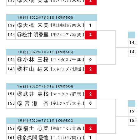
⑤大槻 美嘉
138
【
ＮＥＸ’ＴＡＧＥ
/
京都
】
2
1回戦 | 2022年7月31日 | 09時50分
⑤大橋 来美
139
【
羽佳卓球俱楽部
/
東京
】
1
⑤松井 明香里
144
【
平ジュニア
/
滋賀
】
2
144
148
1回戦 | 2022年7月31日 | 09時50分
⑥小林 三桜
145
【
マイダス
/
千葉
】
0
⑥村山 結来
148
【
スネイルズ
/
北海道
】
2
1回戦 | 2022年7月31日 | 09時50分
⑤武井 美桜
151
【
マエタク
/
群馬
】
2
⑤宮瀬 杏
155
【
宇土クラブ
/
大分
】
0
151
159
1回戦 | 2022年7月31日 | 09時50分
⑥福士 心菜
159
【
神山ＴＴＣ
/
青森
】
2
⑥多久間 愛惟
161
【
Ｔ．Ｃ マルカワ
/
岡山
】
1