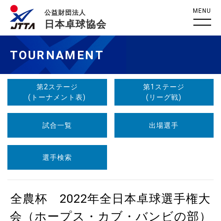
MENU
公益財団法人
日本卓球協会
TOURNAMENT
第2ステージ
第1ステージ
(トーナメント表)
(リーグ戦)
試合一覧
出場選手
選手検索
全農杯 2022年全日本卓球選手権大
会（ホープス・カブ・バンビの部）