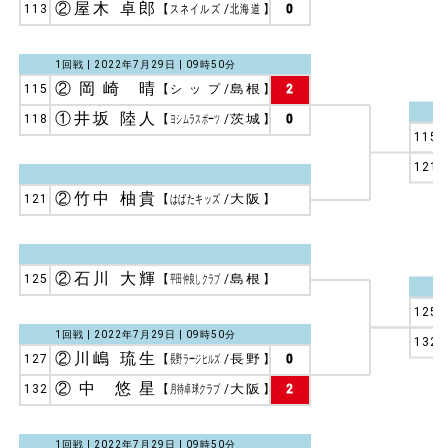
②屋木 卓郎
113
【
スネイルズ
/
北海道
】
0
1回戦 | 2022年7月29日 | 09時50分
②岡崎 晴
115
【
シップ
/
島根
】
2
①井坂 陸人
118
【
ヨシムラスポーツ
/
茨城
】
0
115
121
②竹中 柚貴
121
【
はばたキッズ
/
大阪
】
②石川 大輝
125
【
平田仲良しクラブ
/
島根
】
125
1回戦 | 2022年7月29日 | 09時50分
132
②川嶋 琉生
127
【
長野ラージヒルズ
/
長野
】
0
②中 悠星
132
【
月待卓球クラブ
/
大阪
】
2
1回戦 | 2022年7月29日 | 09時50分