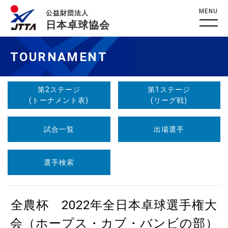
MENU
公益財団法人
日本卓球協会
TOURNAMENT
第2ステージ
第1ステージ
(トーナメント表)
(リーグ戦)
試合一覧
出場選手
選手検索
全農杯 2022年全日本卓球選手権大
会（ホープス・カブ・バンビの部）