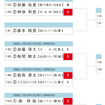
②加藤 祐貴
135
【
新十津川
/
北海道
】
0
②神保 和悠
138
【
Ｒ ＆ Ｍ
/
神奈川
】
2
138
141
②森本 晴貴
141
【
姫路ピンポンクラブ
/
兵庫
】
1回戦 | 2022年7月29日 | 09時50分
②加藤 瑛大
142
【
ＳＫ
/
広島
】
1
②狭間 瞭太
145
【
仙台卓球センター
/
宮城
】
2
145
148
1回戦 | 2022年7月29日 | 09時50分
②籠島 勇太
148
【
新大クラブ
/
新潟
】
2
②
デッラスポレティーナ 絆
153
【
松生ＴＴＣ
/
三重
】
1
1回戦 | 2022年7月29日 | 09時50分
①姚 梓聡
154
【
姚ＪＴＣ
/
愛知
】
2