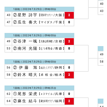
40
1回戦 | 2022年7月29日 | 09時00分
43
②星野 詩宇
43
【
関西卓球アカデミー
/
大阪
】
2
②瓜生 奏大
47
【
マイダス
/
千葉
】
0
1回戦 | 2022年7月29日 | 09時00分
②谷津 一颯
49
【
久御山明伸館
/
京都
】
2
②南河 光陽
53
【
むつ卓翔会
/
青森
】
0
49
58
1回戦 | 2022年7月29日 | 09時00分
②伊藤 旭
56
【
ぬまたくクラブ
/
静岡
】
0
②鈴木 晴大
58
【
卓桜会
/
栃木
】
2
1回戦 | 2022年7月29日 | 09時25分
①尾形 栄虎
62
【
ｅスマイル
/
兵庫
】
0
②麻生 結斗
64
【
麻生卓球クラブ
/
福岡
】
2