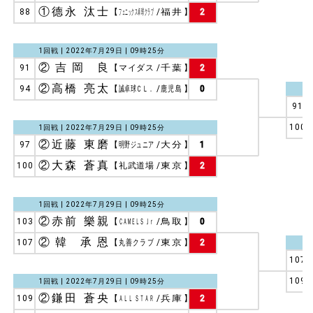
①德永 汰士
88
【
フェニックス卓球クラブ
/
福井
】
2
1回戦 | 2022年7月29日 | 09時25分
②吉岡 良
91
【
マイダス
/
千葉
】
2
②高橋 亮太
94
【
誠卓球ＣＬ．
/
鹿児島
】
0
91
100
1回戦 | 2022年7月29日 | 09時25分
②近藤 東磨
97
【
明野ジュニア
/
大分
】
1
②大森 蒼真
100
【
礼武道場
/
東京
】
2
1回戦 | 2022年7月29日 | 09時25分
②赤前 樂親
103
【
ＣＡＭＥＬＳ Ｊｒ
/
鳥取
】
0
②韓 承恩
107
【
丸善クラブ
/
東京
】
2
107
109
1回戦 | 2022年7月29日 | 09時25分
②鎌田 蒼央
109
【
ＡＬＬ ＳＴＡＲ
/
兵庫
】
2