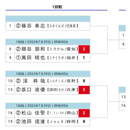
1回戦
②篠谷 泰志
1
【
スネイルズ
/
北海道
】
1
1回戦 | 2022年7月29日 | 09時00分
6
②畑谷 朋和
6
【
ミラクル
/
愛知
】
2
①萬田 晴也
9
【
ミナミラボ
/
福井
】
1
1回戦 | 2022年7月29日 | 09時00分
②濵 柊哉
10
【
ＪＵＰＩＣ
/
長野
】
0
②坂口 凌優
13
【
須磨卓球スタジオ
/
兵庫
】
2
13
16
1回戦 | 2022年7月29日 | 09時00分
②松山 佳聖
16
【
Ｙ．Ｙ ＬＩＮＫ
/
岡山
】
2
②池田 偲連
19
【
ＪｏｙＳ
/
静岡
】
0