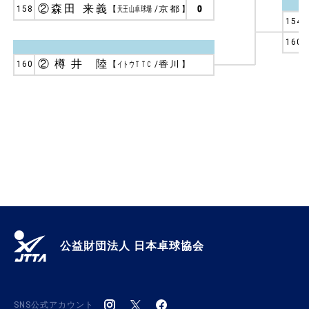
②森田 来義
158
【
天王山卓球場
/
京都
】
0
154
160
②樽井 陸
160
【
イトウＴＴＣ
/
香川
】
公益財団法人 日本卓球協会
SNS公式アカウント