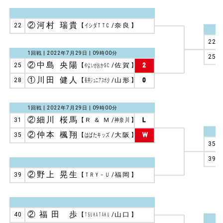
②河村 瑞貴
22
【
イシダＴＴＣ
/
奈良
】
22
1回戦 | 2022年7月29日 | 09時00分
25
②中島 央陽
25
【
やよいがおかＳＣ
/
佐賀
】
2
①川田 健人
28
【
長井ジュニアスポ少
/
山形
】
0
1回戦 | 2022年7月29日 | 09時00分
②細川 桜馬
31
【
Ｒ ＆ Ｍ
/
神奈川
】
L
②仲本 楓翔
35
【
はばたキッズ
/
大阪
】
W
35
39
②野上 晃生
39
【
ＴＲＹ－Ｕ
/
福岡
】
②福田 歩
40
【
ＴＳＵＫＡＴＡＫＵ
/
山口
】