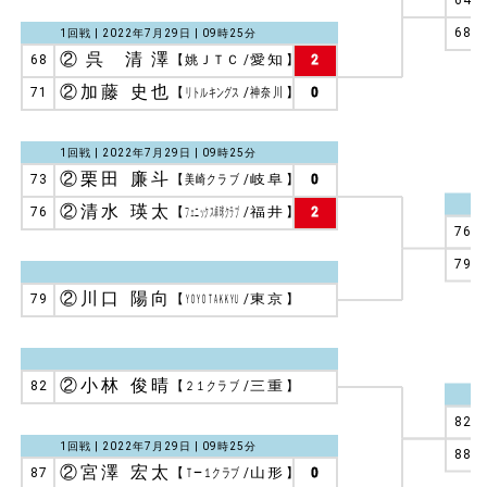
64
68
1回戦 | 2022年7月29日 | 09時25分
②呉 清澤
68
【
姚ＪＴＣ
/
愛知
】
2
②加藤 史也
71
【
リトルキングス
/
神奈川
】
0
1回戦 | 2022年7月29日 | 09時25分
②栗田 廉斗
73
【
美崎クラブ
/
岐阜
】
0
②清水 瑛太
76
【
フェニックス卓球クラブ
/
福井
】
2
76
79
②川口 陽向
79
【
ＹＯＹＯ ＴＡＫＫＹＵ
/
東京
】
②小林 俊晴
82
【
２１クラブ
/
三重
】
82
1回戦 | 2022年7月29日 | 09時25分
88
②宮澤 宏太
87
【
Ｔー１クラブ
/
山形
】
0