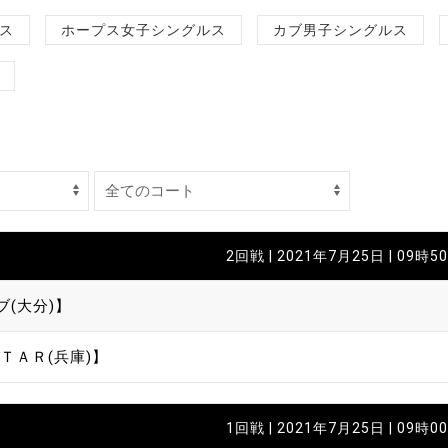
制作
ス
ホープス女子シングルス
カブ男子シングルス
審判
バナ
2回戦 | 2021年7月25日 | 09時5
員会
ブ(大分)】
委員
ＴＡＲ(兵庫)】
事業
1回戦 | 2021年7月25日 | 09時0