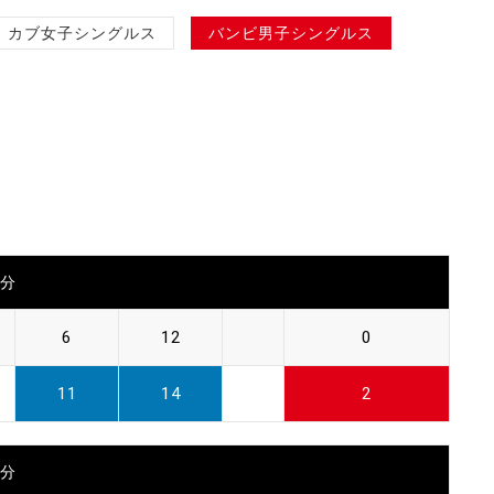
カブ女子シングルス
バンビ男子シングルス
0分
6
12
0
11
14
2
0分