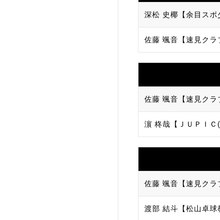
深松 史椰【余目スポ
加盟団体登録人数
佐藤 颯音【速見クラ
関連組織一覧
販売品一覧
佐藤 颯音【速見クラ
濵 柊哉【ＪＵＰＩＣ(
佐藤 颯音【速見クラ
渡部 結斗【松山卓球