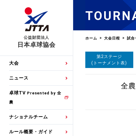
TOURN
公益財団法人
ホーム
大会日程
試合
日本卓球協会
第2ステージ
日程
大会・試合
男子ナショナルチーム
卓球の基本的なルール
協会会員登録
卓球協会のミッション
国際交流届申込みフォ
(トーナメント表)
大会
手・候補
公式記録
日本代表
競技規則
会長あいさつ
国際大会自主参加申請
ニュース
ゼッケンについて
女子ナショナルチーム
全農
手・候補
特集
観戦ガイド
競技者育成事業
役員委員
競技ウエア広告申請
卓球TV
国内ランキング
Presented by 全
農
男子世界ランキング
TV・メディア情報
卓球用語集
審判
沿革・組織図
競技ウエアチーム名申
公式大会優勝記録
ナショナルチーム
女子世界ランキング
お知らせ
スポーツ栄養カルタ
指導者
取り組み・活動
日本卓球ルールのお問
わせ
ルール概要・ガイド
各種選考基準