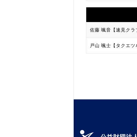
佐藤 颯音【速見クラ
戸山 颯士【タクエツ