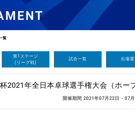
AMENT
一覧
第1ステージ
試合一覧
出場選
選
ーム
(リーグ戦)
選
杯2021年全日本卓球選手権大会（ホ
開催期間 2021年07月22日 - 07
請
い合