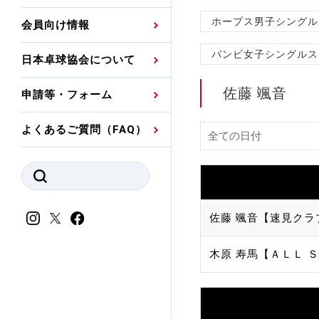
プレスリリース
公認資格者名簿
関連団体代表委員など
審判員ネームプレート
ホープス男子シングル
会員向け情報
強化スタッフ
申込
競技者(パスウェイ)・
公認品一覧
規程・お見舞い制度
バンビ女子シングルス
日本卓球協会について
その他
公認メーカー一覧
ハンドブックデータ
佐藤 颯音
申請等・フォーム
委員会
事業計画・事業報告
よくあるご質問（FAQ）
財務諸表等
指導者養成委員会
JTTAスポーツ団体ガ
競技者育成委員会
ンスコード
スポーツ医・科学委
佐藤 颯音【速見クラ
理事会報告
アンチ・ドーピング
木原 寿馬【ＡＬＬ Ｓ
スポーツ振興くじ助成
会
等
加盟団体一覧