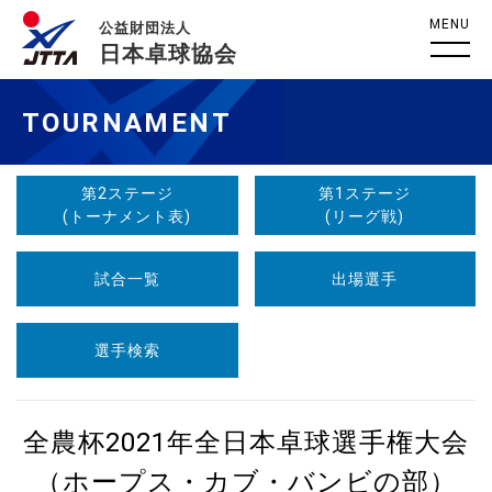
MENU
公益財団法人
日本卓球協会
TOURNAMENT
第2ステージ
第1ステージ
(トーナメント表)
(リーグ戦)
試合一覧
出場選手
選手検索
全農杯2021年全日本卓球選手権大会
（ホープス・カブ・バンビの部）