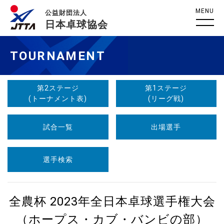
MENU
公益財団法人
日本卓球協会
TOURNAMENT
第2ステージ
第1ステージ
(トーナメント表)
(リーグ戦)
試合一覧
出場選手
選手検索
全農杯 2023年全日本卓球選手権大会
（ホープス・カブ・バンビの部）