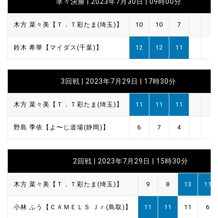
準々決勝 | 2023年7月30日 | 09時00分
木方 菜々美【Ｔ．Ｔ彩たま(埼玉)】
10
10
7
鈴木 希華【マイダス(千葉)】
12
12
11
3回戦 | 2023年7月29日 | 17時30分
木方 菜々美【Ｔ．Ｔ彩たま(埼玉)】
11
11
11
野島 季依【よ〜じ道場(静岡)】
6
7
4
2回戦 | 2023年7月29日 | 15時30分
木方 菜々美【Ｔ．Ｔ彩たま(埼玉)】
9
8
13
11
小林 ふう【ＣＡＭＥＬＳ Ｊｒ(鳥取)】
11
11
11
6